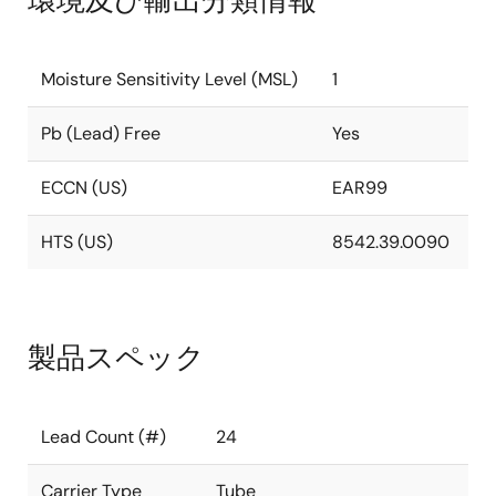
環境及び輸出分類情報
Moisture Sensitivity Level (MSL)
1
Pb (Lead) Free
Yes
ECCN (US)
EAR99
HTS (US)
8542.39.0090
製品スペック
Lead Count (#)
24
Carrier Type
Tube