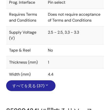
Prog. Interface
Pin select
Requires Terms
Does not require acceptance
and Conditions
of Terms and Conditions
Supply Voltage
2.5 - 2.5, 3.3 - 3.3
(V)
Tape & Reel
No
Thickness (mm)
1
Width (mm)
4.4
すべてを見る (37)