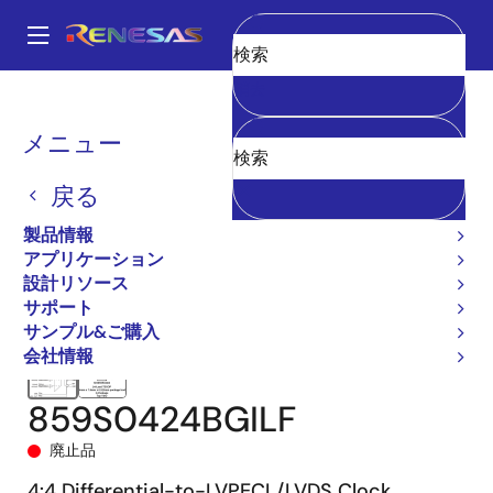
メ
イ
A
ン
Main
消去
コ
全製品リスト
クロックとタイミング
クロック分配
859S0424I
navigation
ン
859S0424BGILF
パ
メニュー
テ
ン
ン
戻る
ツ
く
に
製品情報
ず
移
アプリケーション
動
設計リソース
サポート
サンプル&ご購入
会社情報
859S0424BGILF
廃止品
4:4 Differential-to-LVPECL/LVDS Clock