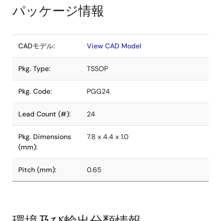
パッケージ情報
CADモデル:
View CAD Model
Pkg. Type:
TSSOP
Pkg. Code:
PGG24
Lead Count (#):
24
Pkg. Dimensions
7.8 x 4.4 x 1.0
(mm):
Pitch (mm):
0.65