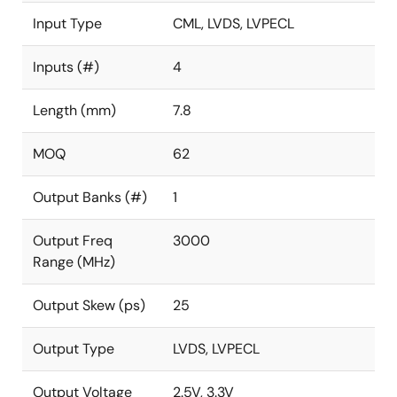
Input Type
CML, LVDS, LVPECL
Inputs (#)
4
Length (mm)
7.8
MOQ
62
Output Banks (#)
1
Output Freq
3000
Range (MHz)
Output Skew (ps)
25
Output Type
LVDS, LVPECL
Output Voltage
2.5V, 3.3V