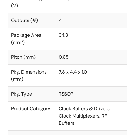
(V)
Outputs (#)
4
Package Area
34.3
(mm²)
Pitch (mm)
0.65
Pkg. Dimensions
7.8 x 4.4 x 1.0
(mm)
Pkg. Type
TSSOP
Product Category
Clock Buffers & Drivers,
Clock Multiplexers, RF
Buffers