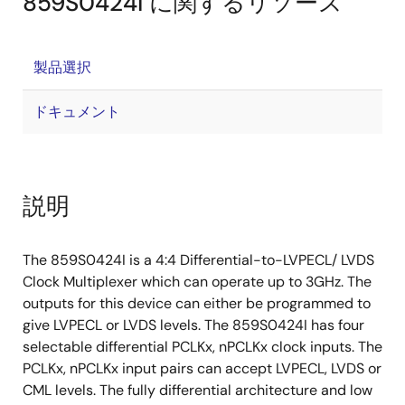
859S0424I に関するリソース
製品選択
ドキュメント
説明
The 859S0424I is a 4:4 Differential-to-LVPECL/ LVDS
Clock Multiplexer which can operate up to 3GHz. The
outputs for this device can either be programmed to
give LVPECL or LVDS levels. The 859S0424I has four
selectable differential PCLKx, nPCLKx clock inputs. The
PCLKx, nPCLKx input pairs can accept LVPECL, LVDS or
CML levels. The fully differential architecture and low