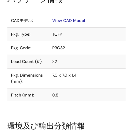
CADモデル:
View CAD Model
Pkg. Type:
TQFP
Pkg. Code:
PRG32
Lead Count (#):
32
Pkg. Dimensions
7.0 x 7.0 x 1.4
(mm):
Pitch (mm):
0.8
環境及び輸出分類情報