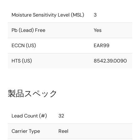
Moisture Sensitivity Level (MSL)
3
Pb (Lead) Free
Yes
ECCN (US)
EAR99
HTS (US)
8542.39.0090
製品スペック
Lead Count (#)
32
Carrier Type
Reel