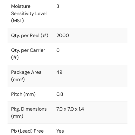
Moisture
3
Sensitivity Level
(MSL)
Qty. per Reel (#)
2000
Qty. per Carrier
0
(#)
Package Area
49
(mm²)
Pitch (mm)
0.8
Pkg. Dimensions
7.0 x 7.0 x 1.4
(mm)
Pb (Lead) Free
Yes