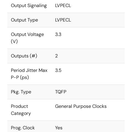
Output Signaling
LVPECL
Output Type
LVPECL
Output Voltage
3.3
(V)
Outputs (#)
2
Period Jitter Max
3.5
P-P (ps)
Pkg. Type
TQFP
Product
General Purpose Clocks
Category
Prog. Clock
Yes