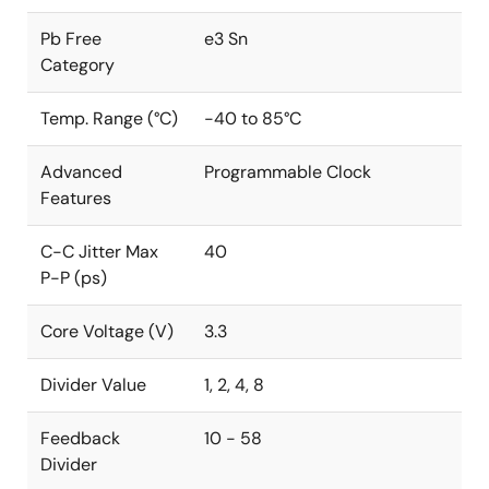
Pb Free
e3 Sn
Category
Temp. Range (°C)
-40 to 85°C
Advanced
Programmable Clock
Features
C-C Jitter Max
40
P-P (ps)
Core Voltage (V)
3.3
Divider Value
1, 2, 4, 8
Feedback
10 - 58
Divider