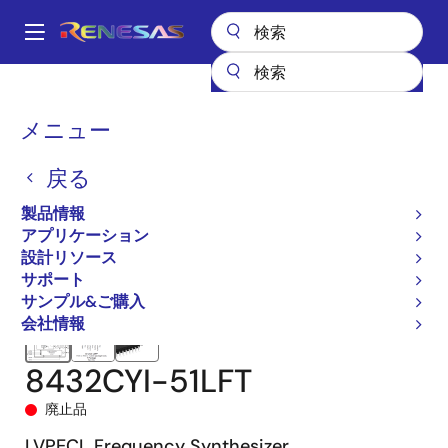
メ
イ
A
ン
Main
コ
全製品リスト
クロックとタイミング
クロック生成
8432I-51
navigation
ン
8432CYI-51LFT
パ
メニュー
テ
ン
ン
戻る
ツ
く
に
製品情報
ず
移
アプリケーション
動
設計リソース
サポート
サンプル&ご購入
会社情報
8432CYI-51LFT
廃止品
LVPECL Frequency Synthesizer