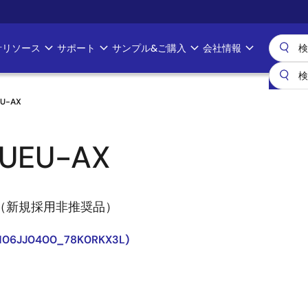
計リソース
サポート
サンプル&ご購入
会社情報
EU-AX
-UEU-AX
ラ（新規採用非推奨品）
H0106JJ0400_78K0RKX3L)