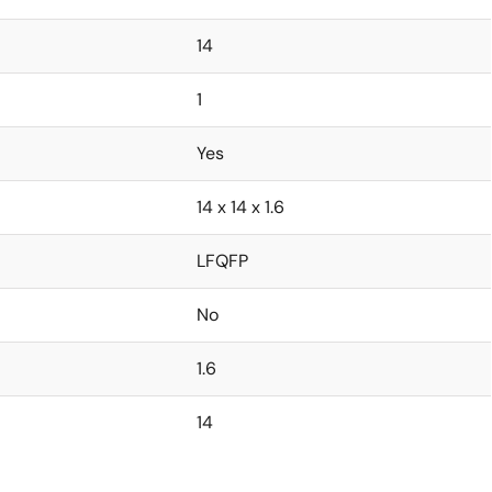
14
1
Yes
14 x 14 x 1.6
LFQFP
No
1.6
14