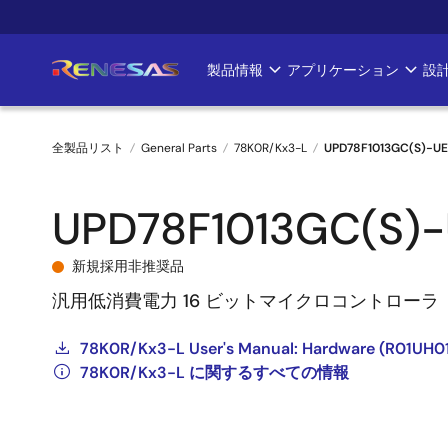
メ
イ
ン
製品情報
アプリケーション
設
Main
コ
ン
navigation
テ
全製品リスト
General Parts
78K0R/Kx3-L
UPD78F1013GC(S)-U
ン
ツ
パ
に
UPD78F1013GC(S)
ン
移
動
く
新規採用非推奨品
汎用低消費電力 16 ビットマイクロコントロー
ず
78K0R/Kx3-L User's Manual: Hardware (R01U
78K0R/Kx3-L に関するすべての情報