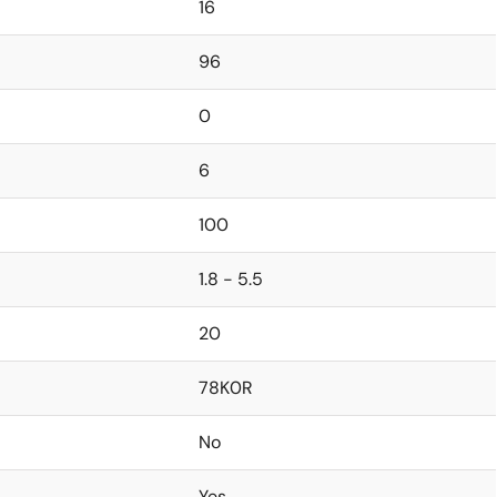
16
96
0
6
100
1.8 - 5.5
20
78K0R
No
Yes