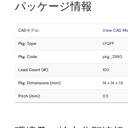
パッケージ情報
CADモデル:
View CAD Mo
Pkg. Type:
LFQFP
Pkg. Code:
pkg_2980
Lead Count (#):
100
Pkg. Dimensions (mm):
14 x 14 x 1.6
Pitch (mm):
0.5