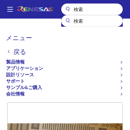
メ
イ
A
ン
Main
コ
全製品リスト
General Parts
74LVCC3245A
navigation
ン
パ
メニュー
74LVCC3245A
テ
ン
ン
戻る
廃止品
ツ
く
に
OCT BUS TRANS W/ ADJ OUTP
ず
製品情報
移
アプリケーション
動
設計リソース
サポート
概要
製品選択
サポート
サンプル&ご購入
会社情報