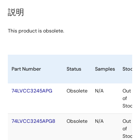
説明
This product is obsolete.
Part Number
Status
Samples
Stock
74LVCC3245APG
Obsolete
N/A
Out
of
Stock
74LVCC3245APG8
Obsolete
N/A
Out
of
Stock