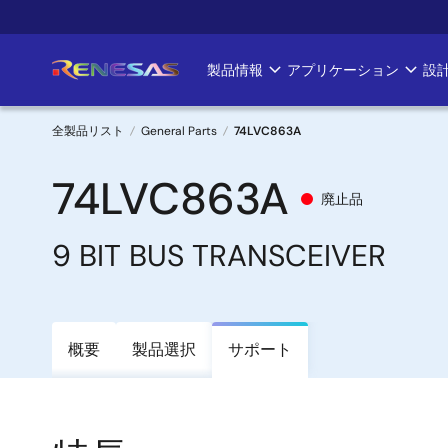
メ
イ
ン
製品情報
アプリケーション
設
Main
コ
ン
navigation
テ
全製品リスト
General Parts
74LVC863A
ン
パ
ツ
74LVC863A
廃止品
に
ン
移
9 BIT BUS TRANSCEIVER
く
動
ず
概要
製品選択
サポート