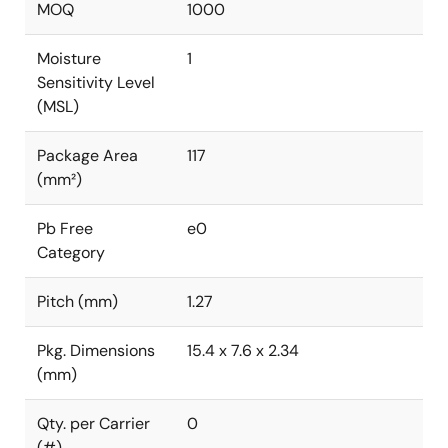
MOQ
1000
Moisture
1
Sensitivity Level
(MSL)
Package Area
117
(mm²)
Pb Free
e0
Category
Pitch (mm)
1.27
Pkg. Dimensions
15.4 x 7.6 x 2.34
(mm)
Qty. per Carrier
0
(#)