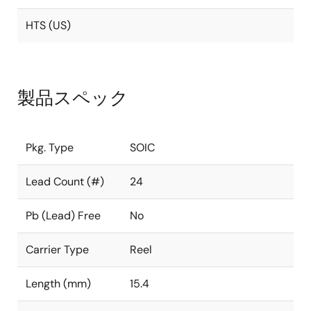
HTS (US)
製品スペック
Pkg. Type
SOIC
Lead Count (#)
24
Pb (Lead) Free
No
Carrier Type
Reel
Length (mm)
15.4