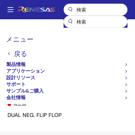
メ
イ
A
ン
Main
コ
全製品リスト
General Parts
74LVC646A
74LVC646ASO8
navigation
ン
パ
メニュー
テ
ン
ン
戻る
ツ
く
に
製品情報
ず
移
アプリケーション
動
設計リソース
サポート
サンプル&ご購入
74LVC646ASO8
会社情報
廃止品
DUAL NEG. FLIP FLOP