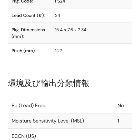
Pkg. Code:
PS24
Lead Count (#):
24
Pkg. Dimensions
15.4 x 7.6 x 2.34
(mm):
Pitch (mm):
1.27
環境及び輸出分類情報
Pb (Lead) Free
No
Moisture Sensitivity Level (MSL)
1
ECCN (US)