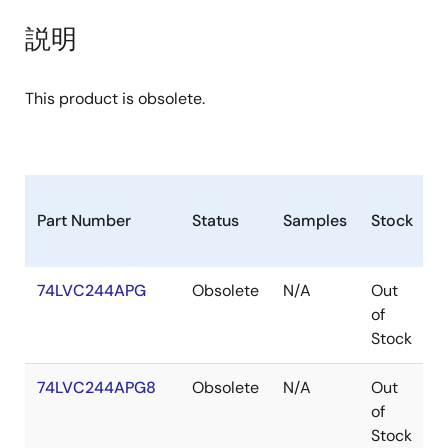
説明
This product is obsolete.
Part Number
Status
Samples
Stock
P
74LVC244APG
Obsolete
N/A
Out
T
of
Stock
74LVC244APG8
Obsolete
N/A
Out
T
of
Stock