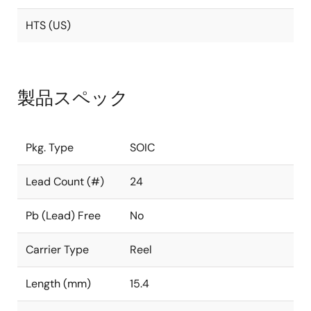
HTS (US)
製品スペック
Pkg. Type
SOIC
Lead Count (#)
24
Pb (Lead) Free
No
Carrier Type
Reel
Length (mm)
15.4