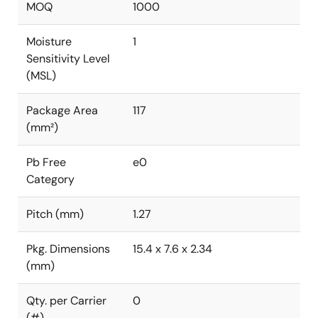
MOQ
1000
Moisture
1
Sensitivity Level
(MSL)
Package Area
117
(mm²)
Pb Free
e0
Category
Pitch (mm)
1.27
Pkg. Dimensions
15.4 x 7.6 x 2.34
(mm)
Qty. per Carrier
0
(#)