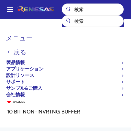
メ
イ
A
ン
Main
コ
全製品リスト
General Parts
74FCT827T
74FCT827CTSO8/EMC
navigation
ン
パ
メニュー
テ
ン
ン
戻る
ツ
く
に
製品情報
ず
移
アプリケーション
動
設計リソース
サポート
サンプル&ご購入
74FCT827CTSO8/EMC
会社情報
廃止品
10 BIT NON-INVRTNG BUFFER