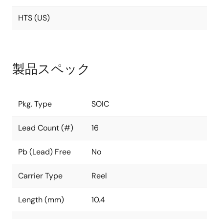
HTS (US)
製品スペック
Pkg. Type
SOIC
Lead Count (#)
16
Pb (Lead) Free
No
Carrier Type
Reel
Length (mm)
10.4