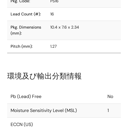
Pkg. Code:
PS16
Lead Count (#):
16
Pkg. Dimensions
10.4 x 7.6 x 2.34
(mm):
Pitch (mm):
1.27
環境及び輸出分類情報
Pb (Lead) Free
No
Moisture Sensitivity Level (MSL)
1
ECCN (US)