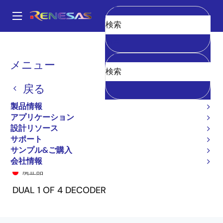
メ
イ
A
ン
Main
消去
コ
全製品リスト
General Parts
74FCT139T
74FCT139TSO8
navigation
ン
パ
メニュー
テ
ン
ン
戻る
ツ
く
に
製品情報
ず
移
アプリケーション
動
設計リソース
サポート
サンプル&ご購入
74FCT139TSO8
会社情報
廃止品
DUAL 1 OF 4 DECODER