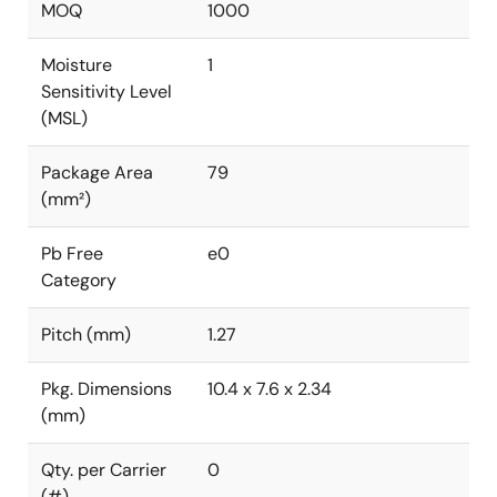
MOQ
1000
Moisture
1
Sensitivity Level
(MSL)
Package Area
79
(mm²)
Pb Free
e0
Category
Pitch (mm)
1.27
Pkg. Dimensions
10.4 x 7.6 x 2.34
(mm)
Qty. per Carrier
0
(#)