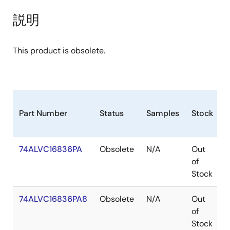
説明
This product is obsolete.
Part Number
Status
Samples
Stock
P
74ALVC16836PA
Obsolete
N/A
Out
of
Stock
74ALVC16836PA8
Obsolete
N/A
Out
of
Stock