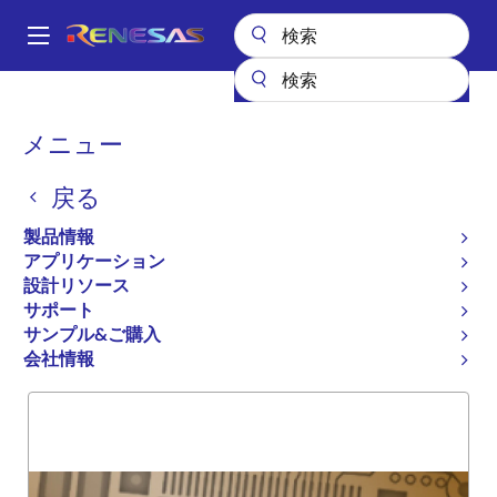
メ
イ
A
ン
Main
コ
全製品リスト
General Parts
74ALVC16836
navigation
ン
パ
メニュー
74ALVC16836
テ
ン
ン
戻る
廃止品
ツ
く
に
20 BIT UNIVERSAL BUS DRIV
ず
製品情報
移
アプリケーション
動
設計リソース
サポート
概要
製品選択
サポート
サンプル&ご購入
会社情報