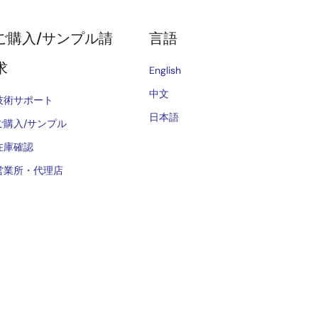
ご購入/サンプル請
言語
求
English
中文
技術サポート
日本語
ご購入/サンプル
在庫確認
営業所・代理店