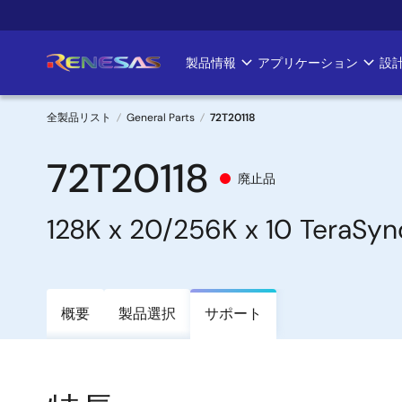
メ
イ
ン
製品情報
アプリケーション
設
Main
コ
ン
navigation
テ
全製品リスト
General Parts
72T20118
ン
パ
ツ
72T20118
廃止品
に
ン
移
128K x 20/256K x 10 TeraSyn
く
動
ず
概要
製品選択
サポート