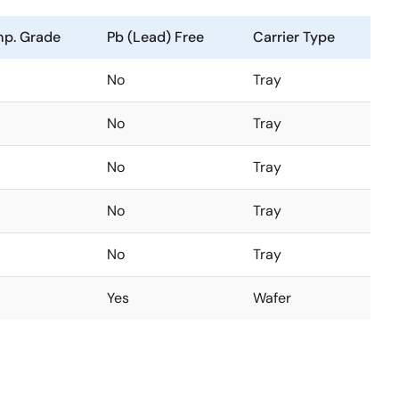
p. Grade
Pb (Lead) Free
Carrier Type
No
Tray
No
Tray
No
Tray
No
Tray
No
Tray
Yes
Wafer