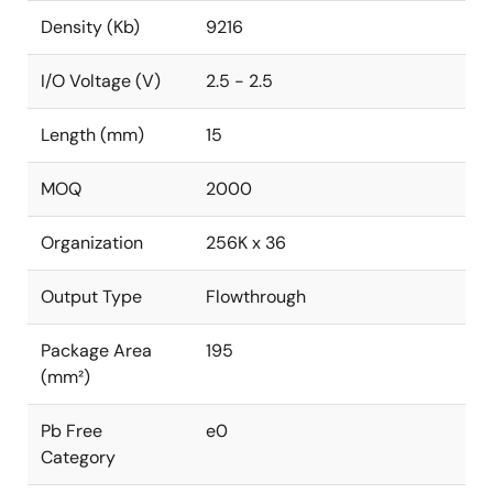
Density (Kb)
9216
I/O Voltage (V)
2.5 - 2.5
Length (mm)
15
MOQ
2000
Organization
256K x 36
Output Type
Flowthrough
Package Area
195
(mm²)
Pb Free
e0
Category