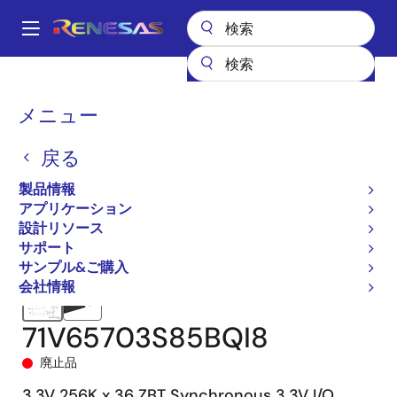
メ
イ
A
ン
Main
コ
全製品リスト
メモリ&ロジック
SRAM
navigation
ン
ゼロバスターンアラウンド（ZBT）
71V65703
71V65703S85BQI8
パ
メニュー
テ
ン
ン
戻る
ツ
く
に
製品情報
ず
移
アプリケーション
動
設計リソース
サポート
サンプル&ご購入
会社情報
71V65703S85BQI8
廃止品
3.3V 256K x 36 ZBT Synchronous 3.3V I/O