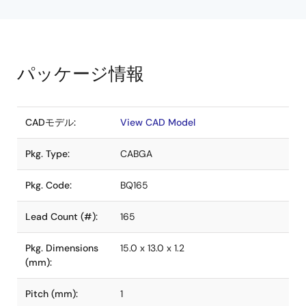
パッケージ情報
CADモデル:
View CAD Model
Pkg. Type:
CABGA
Pkg. Code:
BQ165
Lead Count (#):
165
Pkg. Dimensions
15.0 x 13.0 x 1.2
(mm):
Pitch (mm):
1