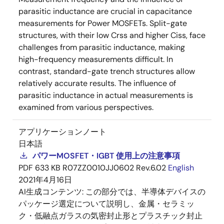
parasitic inductance are crucial in capacitance
measurements for Power MOSFETs. Split-gate
structures, with their low Crss and higher Ciss, face
challenges from parasitic inductance, making
high-frequency measurements difficult. In
contrast, standard-gate trench structures allow
relatively accurate results. The influence of
parasitic inductance in actual measurements is
examined from various perspectives.
アプリケーションノート
日本語
パワーMOSFET・IGBT 使用上の注意事項
PDF
633 KB
R07ZZ0010JJ0602 Rev.6.02
English
2021年4月16日
AI生成コンテンツ:
この部分では、半導体デバイスの
パッケージ選定について説明し、金属・セラミッ
ク・低融点ガラスの気密封止形とプラスチック封止