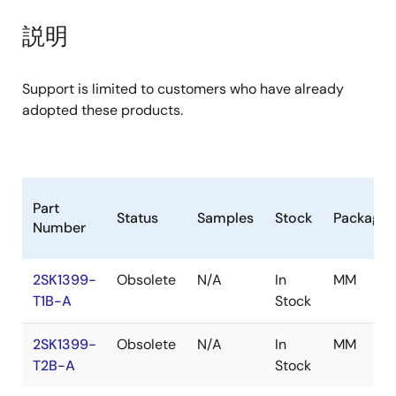
product
product
tree
tree
説明
menu
menu
Support is limited to customers who have already
adopted these products.
Part
Status
Samples
Stock
Package
Number
2SK1399-
Obsolete
N/A
In
MM
T1B-A
Stock
2SK1399-
Obsolete
N/A
In
MM
T2B-A
Stock