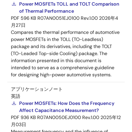
Power MOSFETs TOLL and TOLT Comparison
of Thermal Performance
PDF
596 KB
R07AN0051EJ0100 Rev.1.00
2026年4
月27日
Compares the thermal performance of automotive
power MOSFETs in the TOLL (TO-Leadless)
package and its derivatives, including the TOLT
(TO-Leaded Top-side Cooling) package. The
information presented in this document is
intended to serve as a comprehensive guideline
for designing high-power automotive systems.
アプリケーションノート
英語
Power MOSFETs: How Does the Frequency
Affect Capacitance Measurement?
PDF
936 KB
R07AN0050EJ0100 Rev.1.00
2025年12
月03日
Measurement frequency and the influence of