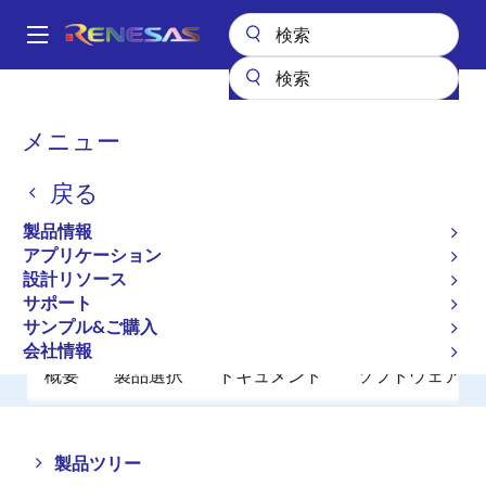
メ
イ
A
ン
Main
コ
全製品リスト
パワーディスクリート
パワーMOSFET
2SK1399
navigation
ン
パ
メニュー
2SK1399
テ
ン
ン
戻る
廃止品
ツ
く
に
Power MOSFETs for Automotive
ず
製品情報
移
アプリケーション
動
設計リソース
データシート
サポート
サンプル&ご購入
会社情報
概要
製品選択
ドキュメント
ソフトウェア／
Close
Open
製品ツリー