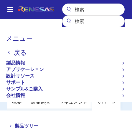
メ
イ
A
ン
Main
コ
全製品リスト
パワーディスクリート
パワーMOSFET
2SJ327-Z
navigation
ン
パ
メニュー
2SJ327-Z
テ
ン
ン
戻る
廃止品
ツ
く
に
Switching P-Channel Power MOSFET
ず
製品情報
移
アプリケーション
動
設計リソース
データシート
サポート
サンプル&ご購入
会社情報
概要
製品選択
ドキュメント
サポート
Close
Open
製品ツリー