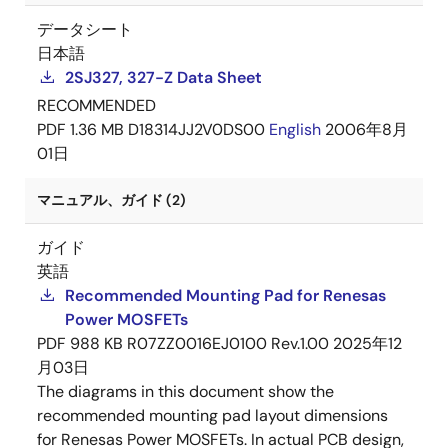
データシート
日本語
2SJ327, 327-Z Data Sheet
RECOMMENDED
PDF
1.36 MB
D18314JJ2V0DS00
English
2006年8月
01日
マニュアル、ガイド (2)
ガイド
英語
Recommended Mounting Pad for Renesas
Power MOSFETs
PDF
988 KB
R07ZZ0016EJ0100 Rev.1.00
2025年12
月03日
The diagrams in this document show the
recommended mounting pad layout dimensions
for Renesas Power MOSFETs. In actual PCB design,