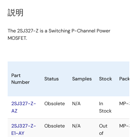
product
product
tree
tree
説明
menu
menu
The 2SJ327-Z is a Switching P-Channel Power
MOSFET.
Part
Status
Samples
Stock
Packag
Number
2SJ327-Z-
Obsolete
N/A
In
MP-3Z
AZ
Stock
2SJ327-Z-
Obsolete
N/A
Out
MP-3Z
E1-AY
of