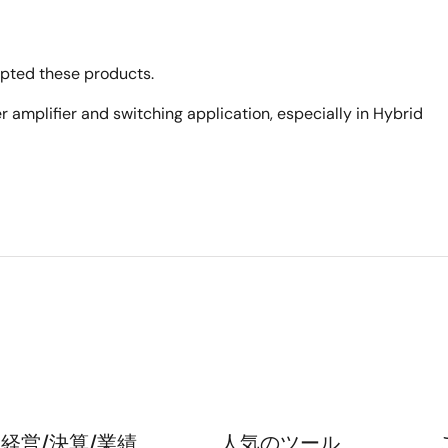
opted these products.
 amplifier and switching application, especially in Hybrid
経営/決算/業績
人気のツール