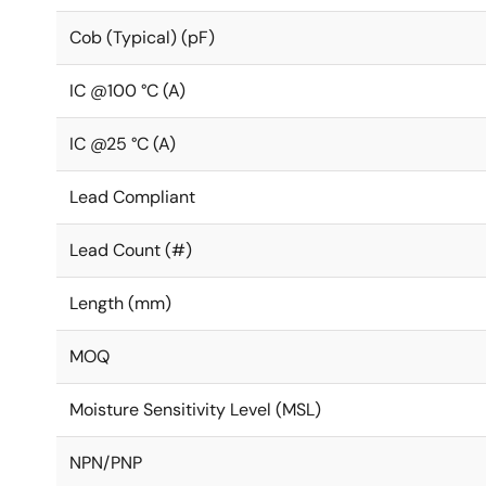
Cob (Typical) (pF)
IC @100 °C (A)
IC @25 °C (A)
Lead Compliant
Lead Count (#)
Length (mm)
MOQ
Moisture Sensitivity Level (MSL)
NPN/PNP