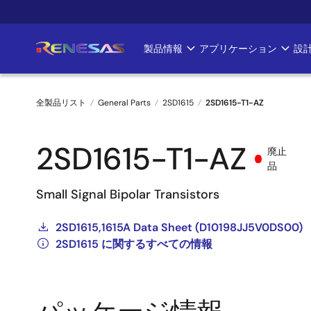
メ
イ
ン
製品情報
アプリケーション
設
Main
コ
ン
navigation
テ
全製品リスト
General Parts
2SD1615
2SD1615-T1-AZ
ン
ツ
パ
に
2SD1615-T1-AZ
廃止
ン
移
品
動
く
Small Signal Bipolar Transistors
ず
2SD1615,1615A Data Sheet (D10198JJ5V0DS00)
2SD1615 に関するすべての情報