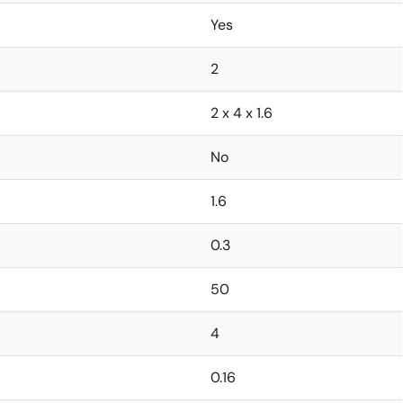
Yes
2
2 x 4 x 1.6
No
1.6
0.3
50
4
0.16