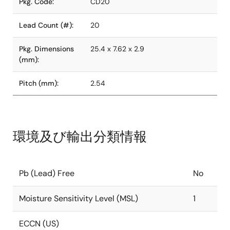
Pkg. Code:
CD20
Lead Count (#):
20
Pkg. Dimensions
25.4 x 7.62 x 2.9
(mm):
Pitch (mm):
2.54
環境及び輸出分類情報
Pb (Lead) Free
No
Moisture Sensitivity Level (MSL)
1
ECCN (US)