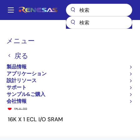
メ
イ
A
ン
Main
コ
全製品リスト
General Parts
101480
101480S10D
navigation
ン
パ
メニュー
テ
ン
ン
戻る
ツ
く
に
製品情報
ず
移
アプリケーション
動
設計リソース
サポート
サンプル&ご購入
101480S10D
会社情報
廃止品
16K X 1 ECL I/O SRAM