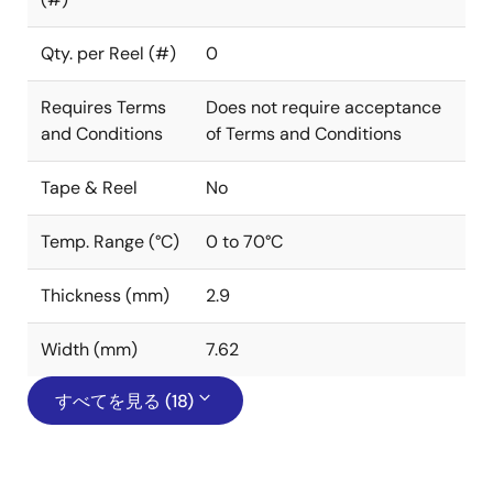
Qty. per Reel (#)
0
Requires Terms
Does not require acceptance
and Conditions
of Terms and Conditions
Tape & Reel
No
Temp. Range (°C)
0 to 70°C
Thickness (mm)
2.9
Width (mm)
7.62
すべてを見る (18)