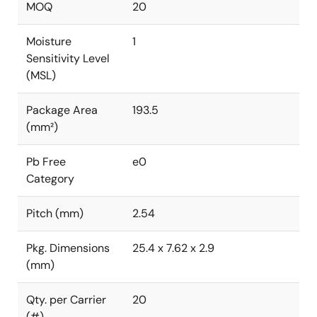
MOQ
20
Moisture
1
Sensitivity Level
(MSL)
Package Area
193.5
(mm²)
Pb Free
e0
Category
Pitch (mm)
2.54
Pkg. Dimensions
25.4 x 7.62 x 2.9
(mm)
Qty. per Carrier
20
(#)