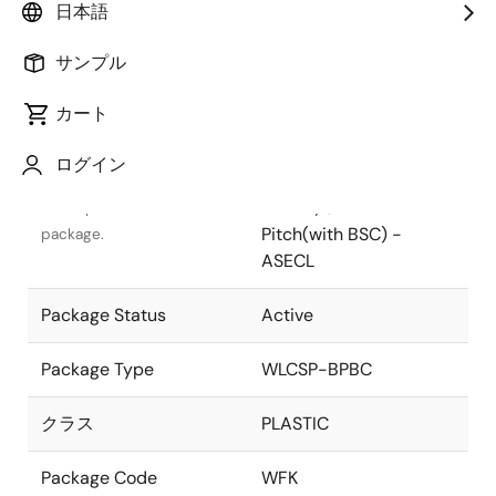
日本語
Pkg. Previous Code
WFK
サンプル
Package code maintained
as part of the Renesas and
カート
Intersil merger.
ログイン
Package Description
30 Ball WLCSP, 5x6
ARRAY, 0.4mm
Descriptive text for this
Pitch(with BSC) -
package.
ASECL
Package Status
Active
Package Type
WLCSP-BPBC
クラス
PLASTIC
Package Code
WFK