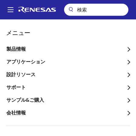
メ
イ
A
ン
Main
コ
パッケージ検索
WFK (WLCSP-BPBC 30)
navigation
メニュー
ン
パ
WFK (WLCSP-BPBC 30)
テ
ン
ン
製品情報
ツ
く
に
アプリケーション
ず
ページセクションへ移動：
移
設計リソース
動
サポート
サンプル&ご購入
タイトル
情報
会社情報
Pkg. Name
W5X6.30A
Name used to describe
Renesas packages.