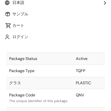
日本語
Pkg. Previous Code
QNV
サンプル
Package code maintained as part of
the Renesas and Intersil merger.
カート
Package Description
64ld 10x10
ログイン
mm TQFP -
Descriptive text for this package.
ATP
Package Status
Active
Package Type
TQFP
クラス
PLASTIC
Package Code
QNV
The unique identifier of this package.