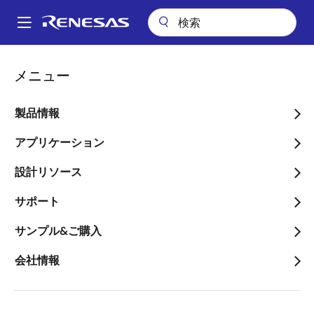
メ
イ
A
ン
Main
コ
パッケージ検索
QNV (TQFP 64)
navigation
メニュー
ン
パ
QNV (TQFP 64)
テ
ン
ン
製品情報
ツ
く
に
アプリケーション
ず
ページセクションへ移動：
移
設計リソース
動
サポート
サンプル&ご購入
タイトル
情報
会社情報
Pkg. Name
Q64.10X10D
Name used to describe Renesas
packages.