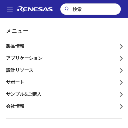
メ
イ
A
ン
Main
コ
パッケージ検索
pkg_9537 (TO-264 3)
navigation
メニュー
ン
パ
pkg_9537 (TO-264 3)
テ
ン
ン
製品情報
ツ
く
に
アプリケーション
ず
ページセクションへ移動：
移
設計リソース
動
サポート
サンプル&ご購入
タイトル
情報
会社情報
Pkg. Name
PRSS0003ZC-
A
Name used to describe Renesas
packages.