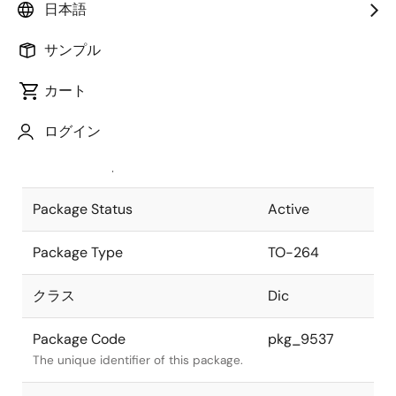
日本語
Pkg. Previous Code
TO-264S
サンプル
Package code maintained as part of
the Renesas and Intersil merger.
カート
JEITA Standard
-
ログイン
The JEITA standard to which the
device is compliant.
Package Status
Active
Package Type
TO-264
クラス
Dic
Package Code
pkg_9537
The unique identifier of this package.