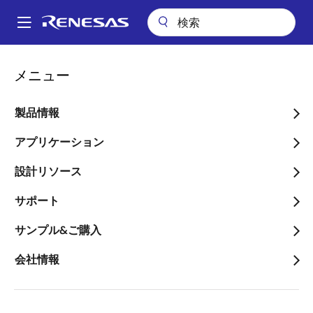
メ
イ
A
ン
Main
コ
パッケージ検索
pkg_951 (BGA 329)
navigation
メニュー
ン
パ
pkg_951 (BGA 329)
テ
ン
ン
製品情報
ツ
く
に
アプリケーション
ず
ページセクションへ移動：
移
設計リソース
動
サポート
サンプル&ご購入
タイトル
情報
会社情報
Pkg. Name
PRBG0329DA-
A
Name used to describe Renesas
packages.