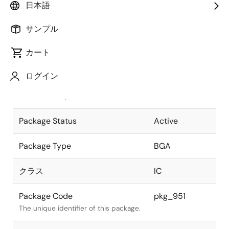
日本語
Pkg. Previous Code
329F7X-B
サンプル
Package code maintained as part of
the Renesas and Intersil merger.
カート
JEITA Standard
P-BGA329-
ログイン
31x31-1.27
The JEITA standard to which the
device is compliant.
Package Status
Active
Package Type
BGA
クラス
IC
Package Code
pkg_951
The unique identifier of this package.