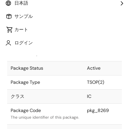
日本語
Pkg. Previous Code
S44G5-80-
サンプル
7JF2-1
Package code maintained as part of
the Renesas and Intersil merger.
カート
JEITA Standard
P-TSOP(2)44-
ログイン
0400-0.80
The JEITA standard to which the
device is compliant.
Package Status
Active
Package Type
TSOP(2)
クラス
IC
Package Code
pkg_8269
The unique identifier of this package.