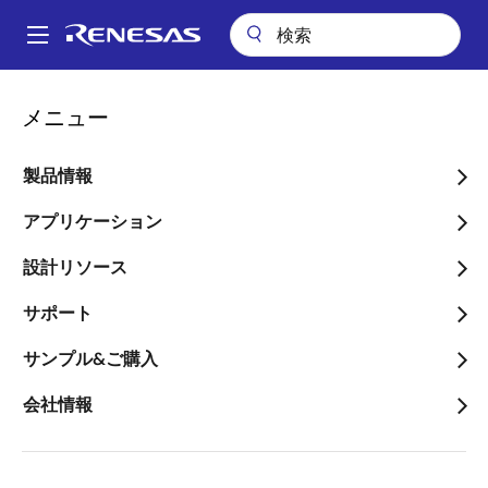
メ
イ
A
ン
Main
コ
パッケージ検索
pkg_8269 (TSOP(2) 44)
navigation
メニュー
ン
パ
pkg_8269 (TSOP(2) 44)
テ
ン
ン
製品情報
ツ
く
に
アプリケーション
ず
ページセクションへ移動：
移
設計リソース
動
サポート
サンプル&ご購入
タイトル
情報
会社情報
Pkg. Name
PTSB0044GE-
C
Name used to describe Renesas
packages.