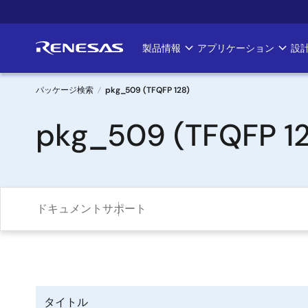
メ
イ
ン
製品情報
アプリケーション
設
Main
コ
ン
navigation
テ
パッケージ検索
pkg_509 (TFQFP 128)
ン
パ
pkg_509 (TFQFP 12
ツ
に
ン
移
く
動
ず
ドキュメント
サポート
タイトル