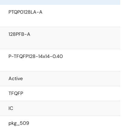
PTQP0128LA-A
128PFB-A
P-TFQFP128-14x14-0.40
Active
TFQFP
IC
pkg_509