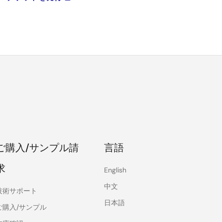
ご購入/サンプル請
言語
求
English
中文
技術サポート
日本語
ご購入/サンプル