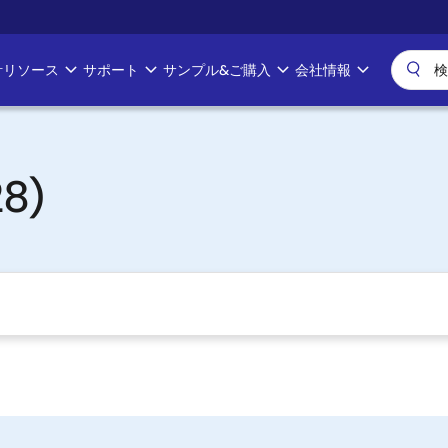
計リソース
サポート
サンプル&ご購入
会社情報
8)