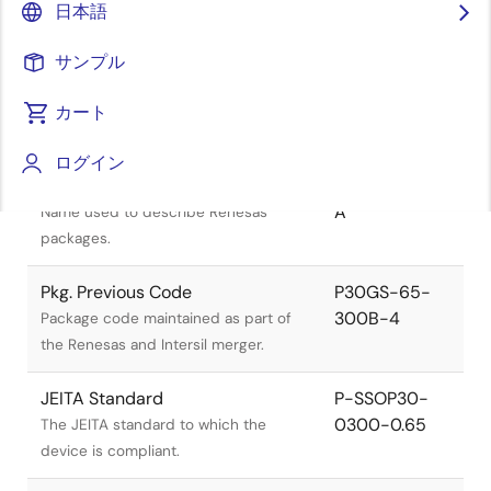
日本語
サンプル
カート
タイトル
情報
ログイン
Pkg. Name
PRSP0030JB-
A
Name used to describe Renesas
packages.
Pkg. Previous Code
P30GS-65-
300B-4
Package code maintained as part of
the Renesas and Intersil merger.
JEITA Standard
P-SSOP30-
0300-0.65
The JEITA standard to which the
device is compliant.