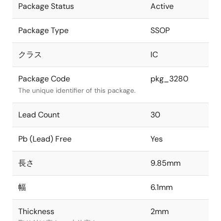
Package Status
Active
Package Type
SSOP
クラス
IC
Package Code
pkg_3280
The unique identifier of this package.
Lead Count
30
Pb (Lead) Free
Yes
長さ
9.85mm
幅
6.1mm
Thickness
2mm