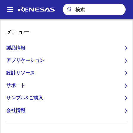
メ
イ
A
ン
Main
コ
パッケージ検索
pkg_3280 (SSOP 30)
navigation
メニュー
ン
パ
pkg_3280 (SSOP 30)
テ
ン
ン
製品情報
ツ
く
に
アプリケーション
ず
ページセクションへ移動：
移
設計リソース
動
サポート
サンプル&ご購入
会社情報