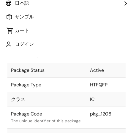
日本語
Pkg. Previous Code
48PFW-A
サンプル
Package code maintained as part of
the Renesas and Intersil merger.
カート
JEITA Standard
P-HTFQFP48-
ログイン
7x7-0.50
The JEITA standard to which the
device is compliant.
Package Status
Active
Package Type
HTFQFP
クラス
IC
Package Code
pkg_1206
The unique identifier of this package.