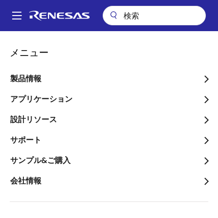
メ
イ
A
ン
Main
コ
パッケージ検索
pkg_1206 (HTFQFP 48)
navigation
メニュー
ン
パ
pkg_1206 (HTFQFP 48)
テ
ン
ン
製品情報
ツ
く
に
アプリケーション
ず
ページセクションへ移動：
移
設計リソース
動
サポート
サンプル&ご購入
タイトル
情報
会社情報
Pkg. Name
PTQP0048KB-
A
Name used to describe Renesas
packages.