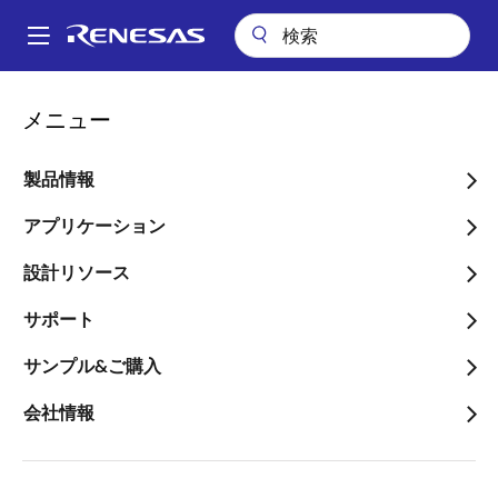
メ
イ
A
ン
Main
コ
パッケージ検索
EUA (PDIP 14)
navigation
メニュー
ン
パ
EUA (PDIP 14)
テ
ン
ン
製品情報
ツ
く
に
アプリケーション
ず
移
設計リソース
動
タイトル
情報
サポート
Pkg. Previous Code
EUA
サンプル&ご購入
Package code maintained as part of the
会社情報
Renesas and Intersil merger.
Package Description
14 LEAD
PDIP
Descriptive text for this package.