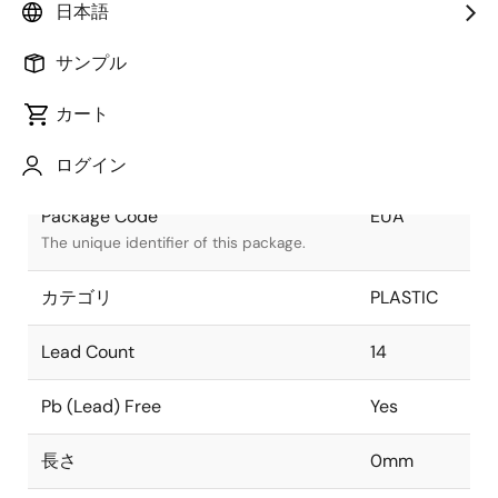
日本語
Package Status
Active
サンプル
Package Type
PDIP
カート
クラス
PLASTIC
ログイン
Package Code
EUA
The unique identifier of this package.
カテゴリ
PLASTIC
Lead Count
14
Pb (Lead) Free
Yes
長さ
0mm