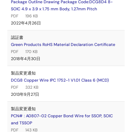
Package Outline Drawing Package Code:DCG8D4 8-
SOIC 4.9 x 3.9 x 1.75 mm Body, 1.27mm Pitch
PDF
196 KB
2022年4月26日
認証書
Green Products RoHS Material Declaration Certificate
PDF
170 KB
2018年4月30日
製品変更通知
DCG8 Copper Wire IPC 1752-1 V1.01 Class 6 (MCD)
PDF
332 KB
2013年9月27日
製品変更通知
PCN# : A0807-02 Copper Bond Wire for SSOP, SOIC
and TSSOP
PDF
143 KB