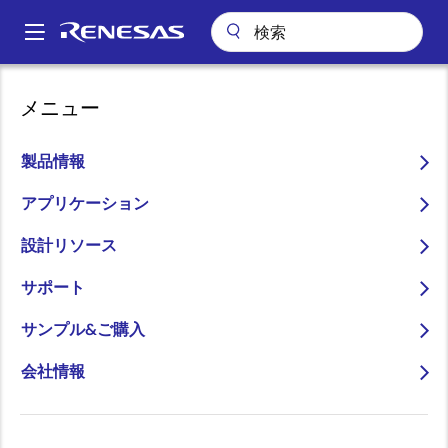
メ
イ
A
ン
Main
コ
パッケージ検索
DCG8 (SOIC 8)
navigation
メニュー
ン
パ
DCG8 (SOIC 8)
テ
ン
ン
製品情報
ツ
く
に
アプリケーション
ず
ページセクションへ移動：
移
設計リソース
動
サポート
サンプル&ご購入
会社情報