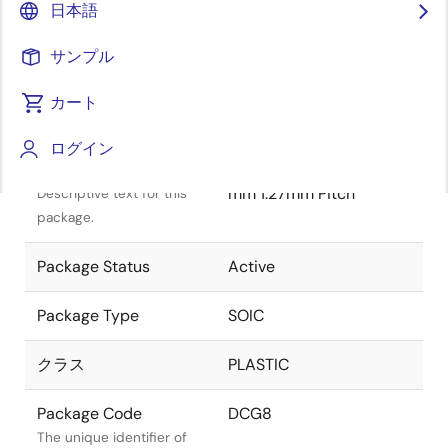
日本語
サンプル
カート
タイトル
情報
ログイン
Package Description
SOIC 4.90x3.90x1.50
mm 1.27mm Pitch
Descriptive text for this
package.
Package Status
Active
Package Type
SOIC
クラス
PLASTIC
Package Code
DCG8
The unique identifier of