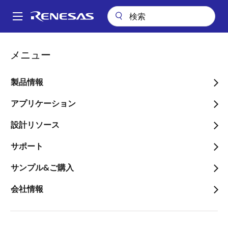
メ
イ
A
ン
Main
コ
navigation
メニュー
ン
ADAS製品の資料請求
テ
ン
製品情報
ツ
に
アプリケーション
移
追加情報のリクエスト
設計リソース
動
関心をお寄せいただきありがとうございます。入力フ
サポート
ォームにご記入ください。
サンプル&ご購入
ご希望される情報にチェックを入力してください
*
会社情報
SoC