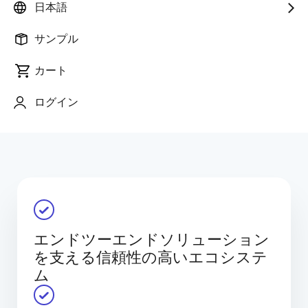
日本語
パートナー企業が提供するハードウェア、ソフトウェ
ア、ツール、サービスを組み合わせることで、お客様
サンプル
が統合ソリューションを安心して設計・構築・展開で
きるよう支援します。 また、信頼性が高く明確に定義
カート
されたパートナーフレームワークを通じて、統合負荷
の低減、リスク軽減、市場投入までの期間短縮に貢献
ログイン
する検証済みソリューションを容易に見つけることが
できます。
エンドツーエンドソリューション
を支える信頼性の高いエコシステ
ム