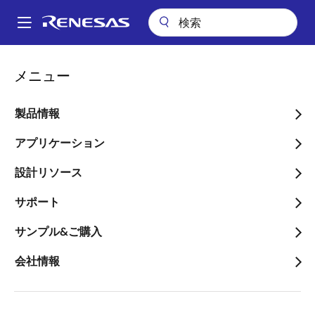
メ
イ
A
ン
Main
コ
設計リソース
設計・開発
Partner Program
navigation
メニュー
ン
パ
Renesas Partner Program
テ
ン
ン
製品情報
ツ
く
に
アプリケーション
ず
ページセクションへ移動：
移
設計リソース
動
サポート
サンプル&ご購入
Renesas Partner Programは、信頼性の高いパートナー
会社情報
概
企業を結集し、包括的なエンドツーエンドのシステム
ソリューションを提供する、グローバルに認知された
要
エコシステムを構築しています。 ルネサスの技術と、