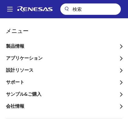
メ
イ
A
ン
Main
コ
設計リソース
Renesas Partner Program
navigation
メニュー
ン
Gayatri Comtek Lab Pvt. Ltd.
パ
テ
ン
Gayatri Comtek Lab Pvt.
ン
製品情報
ツ
く
Ltd.
に
アプリケーション
ず
移
設計リソース
動
ページセクションへ移動：
サポート
サンプル&ご購入
概
会社情報
要
Gayatri Comtek Lab Pvt. Ltd. (GctLab) is a
team of dedicated technologists specializing
in end-to-end product development, from