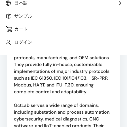
日本語
concept through manufacturing. With a strong
R&D culture and three U.S. patents, they design
サンプル
and deliver reliable, future-ready solutions
across critical industries.
カート
Their core expertise includes embedded and
ログイン
circuit design, firmware and software
development, industrial communication
protocols, manufacturing, and OEM solutions.
They provide fully in-house, customizable
implementations of major industry protocols
such as IEC 61850, IEC 101/104/103, HSR-PRP,
Modbus, HART, and ITU-T.30, ensuring
complete control and adaptability.
GctLab serves a wide range of domains,
including substation and process automation,
cybersecurity, medical diagnostics, CNC
software, and IIoT-enabled products. Their