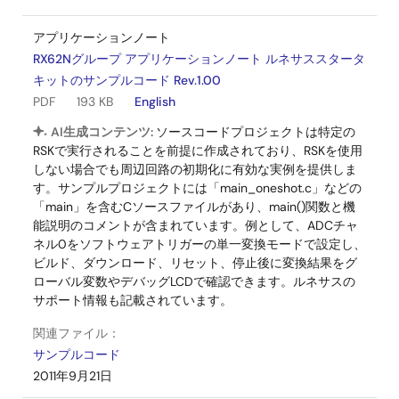
OTG：USB-MiniAB
アプリケーションノート
Function：USB-MiniB
RX62Nグループ アプリケーションノート ルネサススタータ
キットのサンプルコード Rev.1.00
RS232 コネク
9 ピン D-sub
PDF
193 KB
English
タ
AI生成コンテンツ:
ソースコードプロジェクトは特定の
RSKで実行されることを前提に作成されており、RSKを使用
LCDディスプレ
14 ピン ソケット
しない場合でも周辺回路の初期化に有効な実例を提供しま
イコネクタ
す。サンプルプロジェクトには「main_oneshot.c」などの
「main」を含むCソースファイルがあり、main()関数と機
能説明のコメントが含まれています。例として、ADCチャ
LCDパネルコネ
2.54 mmピッチ, 50 ピン (TFT)
ネル0をソフトウェアトリガーの単一変換モードで設定し、
クタ
ビルド、ダウンロード、リセット、停止後に変換結果をグ
ローバル変数やデバッグLCDで確認できます。ルネサスの
拡張基板イン
2.54 mmピッチ, 26 ピン x 2 (JA1,
サポート情報も記載されています。
タフェース
JA2), 24 ピン x 2 (JA5, JA6)
関連ファイル：
サンプルコード
BUSインタフ
2.54 mmピッチ, 50 ピン (JA3)
2011年9月21日
ェースオプシ