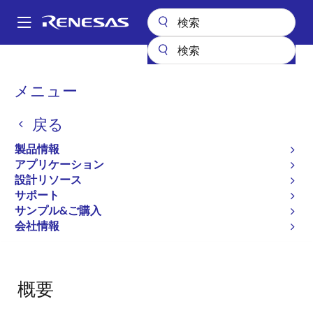
メ
イ
A
ン
Main
コ
設計リソース
ボード＆キット
RX62N-Starter-Kit-Plus
navigation
ン
パ
メニュー
テ
Renesas Starter Kit+ for
ン
ン
RX62N
戻る
ツ
く
に
ず
RX62N-Starter-Kit-Plus
製品情報
廃止品
移
アプリケーション
動
設計リソース
サポート
ページセクションへ移動：
サンプル&ご購入
会社情報
概要