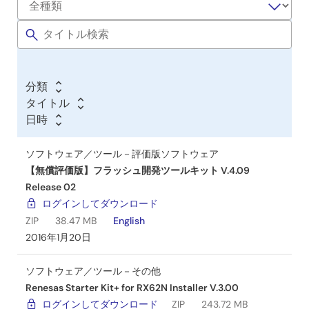
クイックスタートガイド
フ
ト
CD-ROM
ウ
- ドキュメント ：
ェ
ユーザーズマニュアル等
ア
分類
／
タイトル
- 統合開発環境 ：
ツ
日時
High-performance Embedded Workshop
ー
ル
ソフトウェア／ツール－評価版ソフトウェア
- Cコンパイラ ：
【無償評価版】フラッシュ開発ツールキット V.4.09
RXファミリ用C/C++コンパイラパッケージ 無償評価版
Release 02
ログインしてダウンロード
- デバッガ ：
ZIP
38.47 MB
English
E1/E20 エミュレータデバッガ
2016年1月20日
注意
ソフトウェア／ツール－その他
RXファミリ用C/C++コンパイラパッケージ無償評価
版は、サポート対象外です。また、正規版RXファミ
Renesas Starter Kit+ for RX62N Installer V.3.00
リ用C/C++コンパイラパッケージに対し、一部、制
ログインしてダウンロード
ZIP
243.72 MB