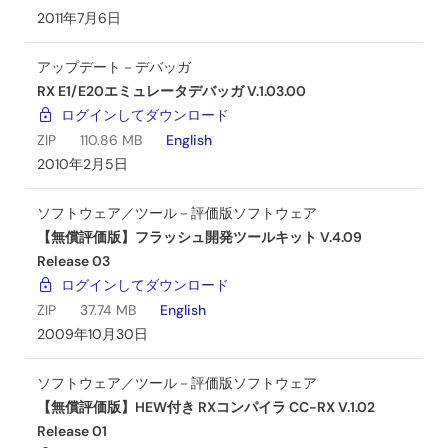
限があります。
2011年7月6日
E1エミュレータを付属していない製品もご用意して
おります。オーダ情報を参照してください。
アップデート－デバッガ
RX E1/E20エミュレータデバッガ V.1.03.00
試用期間: 60日間
ログインしてダウンロード
61日以降は、リンクサイズの制限(128 KBまで)あり。
動作環境
ZIP
110.86 MB
English
2010年2月5日
IBM PC/AT互換機（USBインタフェース要） *1
ソフトウェア／ツール－評価版ソフトウェア
Intel Pentium Ⅲ 600 MHz以上 *2
【無償評価版】フラッシュ開発ツールキット V.4.09
Release 03
メモリ 128 MB以上
ログインしてダウンロード
Microsoft Windows 7/ Windows XP/ Windows Vista
ZIP
37.74 MB
English
*3 (記載のOS以外は対応しておりません)
2009年10月30日
*1: IBM, PC/ATは米国International Business Machines
Corporationの登録商標です。
ソフトウェア／ツール－評価版ソフトウェア
*2: Pentiumは米国Intel Corporationの商標です。
【無償評価版】HEW付き RXコンパイラ CC-RX V.1.02
*3: MS, MS-DOS, Windowsは米国Microsoft Corporationの登
Release 01
®
録商標です。64 ビット版のWindows Vista
には対応していま