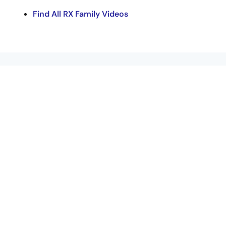
Find All RX Family Videos
リソース
RX Webinars（オンラインセミナ）
長期製品供給プログラム (PLP)
RXビデオライブラリ