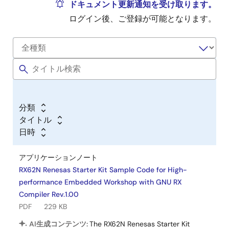
ドキュメント更新通知を受け取ります。
てください。
ログイン後、ご登録が可能となります。
ダウンロードしたUSBドライバを実行してインスト
ールを開始してください。
インストール中にデバイスソフトウェアのインスト
ール確認画面が表示されます。<インストール>ボタ
ンをクリックしてUSBドライバをインストールして
ください。
インストールが完了したら、PCにE1エミュレータを
分類
接続してください。USBドライバが自動でインスト
タイトル
ールされてE1エミュレータが使用できるようになり
日時
ます。
レイアウトと仕様
アプリケーションノート
RX62N Renesas Starter Kit Sample Code for High-
LCDディスプレイモジュールは、着脱可能なサブボード
performance Embedded Workshop with GNU RX
としてRenesas Starter Kit+ for RX62Nに同梱されてい
Compiler Rev.1.00
ます。ボード寸法は、150 mm x 180 mmです。詳細な
PDF
229 KB
ボード寸法は、ユーザーズマニュアルをご参照くださ
AI生成コンテンツ:
The RX62N Renesas Starter Kit
い。