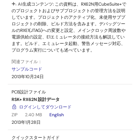
項目
仕様
AI生成コンテンツ:
この資料は、RX62N用CubeSuite+で
のプロジェクトおよびサブプロジェクトの管理方法を説明
しています。プロジェクトのアクティブ化、未使用サブプ
マイコン
R5F562N8BDBG
ロジェクトの削除、ビルド方法を含みます。デバッグツー
ルのRXE1(JTAG)への変更と設定、メインクロック周波数や
オンボードメ
SDRAM (K4S281632I-UC75)：
電源供給の設定、E1エミュレータの接続方法も解説してい
モリ
128 Mbit
ます。ビルド、エミュレータ起動、警告メッセージ対応、
プログラム実行についても述べています。
2
I
C EEPROM (AT24C16AN-10SU-
関連ファイル：
2.7)：16 Kbit
サンプルコード
2013年10月24日
SPI シリアルフラッシュ
(SST25VF016B-50-4C-S2AF)：
PCB設計ファイル
16 Mbit
RSK+ RX62N 設計データ
ログインしてダウンロード
入力クロック
メイン：12 MHz
ZIP
2.40 MB
English
2013年1月28日
サブ：32.768 kHz
クイックスタートガイド