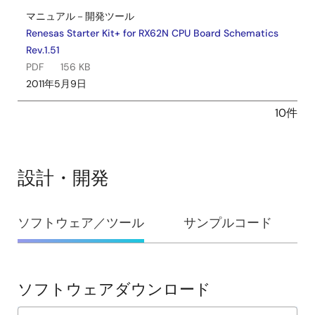
ョン
マニュアル－開発ツール
Renesas Starter Kit+ for RX62N CPU Board Schematics
※USB電源コネクタ、E20コネクタ、USBコネクタ(USB-
Rev.1.51
MiniB)、LCDパネルコネクタ、拡張基板インタフェース、バス
PDF
156 KB
インタフェースは、製品に付属していません。
2011年5月9日
※実装しているポテンショメータの仕様は、メーカのサイトを
参照してください。
10件
メーカ名：PIHER社 型名：N6シリーズ
製品構成
設計・開発
CPUボード
LCDディスプレイモジュール（着脱可）
設
ポテンショメータ用調整シャフト（着脱可）
ソフトウェア／ツール
サンプルコード
計・
E1 エミュレータ
接続ケーブル（USBケーブル、ユーザインタフェー
開
スケーブル）
発
ソフトウェアダウンロード
12 V電源（日本国内専用）
ソ