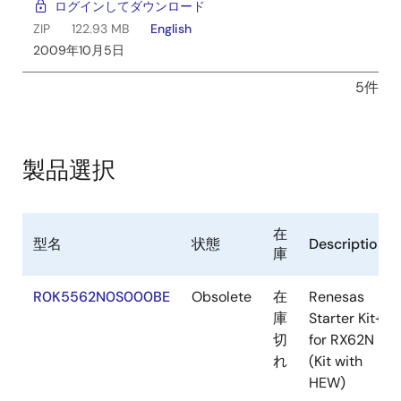
ログインしてダウンロード
せん。
ZIP
122.93 MB
English
64 ビット版のWindows 7をご使用になる場合は
こちら
を参照
2009年10月5日
ください。
5件
注. 製品型名がR0K5562N0S000BEからR0K5562N0S100BEに
変わりました。製品内容および構成は従来品と変わりません。
製品選択
在
型名
状態
Description
庫
R0K5562N0S000BE
Obsolete
在
Renesas
庫
Starter Kit+
切
for RX62N
れ
(Kit with
HEW)