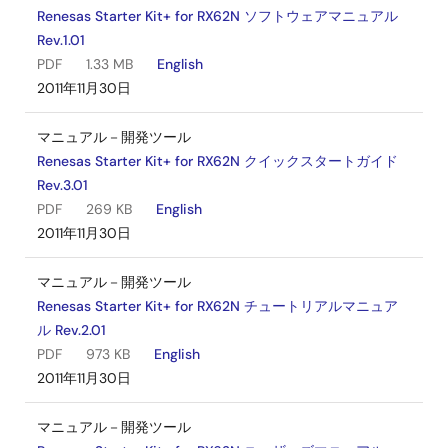
Ethernet (for PHY)：25 MHz
Renesas Starter Kit+ for RX62N ソフトウェアマニュアル
Rev.1.01
ポテンショメ
単回転タイプ, 10 kΩ
PDF
1.33 MB
English
ータ
2011年11月30日
LED
5 V電源用：(緑) x 1
マニュアル－開発ツール
Renesas Starter Kit+ for RX62N クイックスタートガイド
3.3 V電源用：(緑) x 1
Rev.3.01
PDF
269 KB
English
ユーザ用：(緑) x 1、(橙) x 1, (赤)
2011年11月30日
x 2
マニュアル－開発ツール
Ethernet Status用：(緑) x 3, (黄)
Renesas Starter Kit+ for RX62N チュートリアルマニュア
x 1
ル Rev.2.01
PDF
973 KB
English
スイッチ
リセットスイッチ x 1
2011年11月30日
ユーザスイッチ x 3
マニュアル－開発ツール