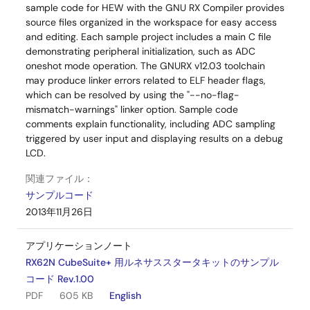
sample code for HEW with the GNU RX Compiler provides
source files organized in the workspace for easy access
画
and editing. Each sample project includes a main C file
像
demonstrating peripheral initialization, such as ADC
oneshot mode operation. The GNURX v12.03 toolchain
may produce linker errors related to ELF header flags,
which can be resolved by using the "--no-flag-
mismatch-warnings" linker option. Sample code
comments explain functionality, including ADC sampling
triggered by user input and displaying results on a debug
LCD.
関連ファイル：
サンプルコード
2013年11月26日
アプリケーションノート
RX62N CubeSuite+ 用ルネサススタータキットのサンプル
コード Rev.1.00
PDF
605 KB
English