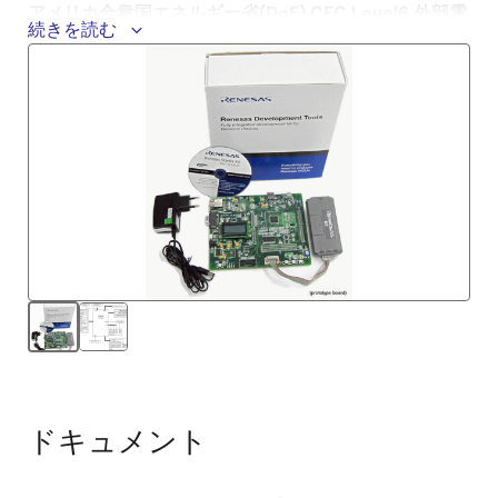
アメリカ合衆国エネルギー省(DoE) CEC Level6 外部電
続きを読む
源規制の対象製品についてお知らせ
「アメリカ合衆国エネルギー規制（DOE）CEC LEVEL6
外部電源規制（法令）」に適合しないため、 本製品に
付属の日本国内専用ACモジュール電源を米国へ輸出し
ないでください。
Windows 7(64 ビット版)をご使用のお客様へ
Windows 7（64 ビット版）搭載PCに本製品のインスト
ーラ(バージョン v0301以前)を使用すると、E1エミュレ
ータ用のUSBドライバがインストールされないためE1エ
ミュレータを使用することができません。
お手数ですが、以下の手順に従ってUSBドライバをイン
ストールしてください。
最初に本製品に付属インストーラを使用してインス
ドキュメント
トールを完了してください。
E1エミュレータ製品ページ
よりRenesas E-Series
USBドライバV.1.02 Release00以降をダウンロードし