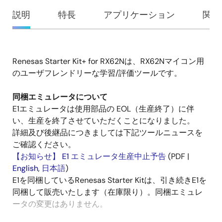
概
説明
特長
アプリケーション
関連
要
Renesas Starter Kit+ for RX62Nは、RX62Nマイコン用
説
のユーザフレンドリーな学習/評価ツールです。
明
同梱エミュレータについて
E1エミュレータは使用部品の EOL（生産終了）に伴
い、生産を終了させていただくことになりました。
詳細及び後継品につきましては下記ツールニュースを
ご確認ください。
【お知らせ】 E1 エミュレータ生産中止予告
(PDF |
English
,
日本語
)
E1を同梱しているRenesas Starter Kitは、引き続きE1を
同梱して販売いたします（在庫限り）。同梱エミュレ
ータの変更はありません。