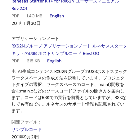
Renesas Starter Kit+ for RX62N ユーザーズマニュアル
DIPスイッチ
4 極 x 1
Rev.2.01
PDF
1.40 MB
English
DC電源コネク
7 V～15 V入力：ジャンパーのJ10
2011年11月30日
タ
とJ11をオープン(デフォルト)
アプリケーションノート
5 V入力：ジャンパーのJ10とJ11
RX62Nグループ アプリケーションノート ルネサススタータ
をショート
キットのUSB ホストサンプルコード Rev.1.00
PDF
618 KB
English
USB電源コネ
5 V入力：2 ピンヘッダ
AI生成コンテンツ:
RX62NグループのUSBホストスタック
クタ
ワークスペースの作成方法を説明しています。プロジェク
3.3 V入力：2 ピンヘッダ
トタイプの選択、ワークスペースのロード、main()関数を
含むmain.cなどのソースコードファイルの開き方を案内し
E1 コネクタ
14 ピン ボックスヘッダ
ます。コードはRSKでの実行を前提としていますが、RSKな
しでも有効です。ルネサスのサポート情報も記載されてい
ます。
E20 コネクタ
38 ピン Mictorコネクタ
関連ファイル：
USBコネクタ
Host：USB-A
サンプルコード
2011年9月21日