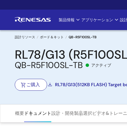
メ
イ
ン
製品情報
アプリケーション
設
Main
コ
ン
navigation
テ
設計リソース
ボード＆キット
QB-R5F100SL-TB
ン
パ
RL78/G13 (R5F100SL
ツ
に
ン
QB-R5F100SL-TB
移
アクティブ
く
動
ず
ご購入
RL78/G13(512KB FLASH) Target b
概要
ドキュメント
設計・開発
製品選択
ビデオ&トレー