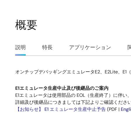
概要
概
説明
特長
アプリケーション
要
オンチップデバッギングエミュレータE2、E2Lite、
説
明
E1エミュレータ生産中止及び後継品のご案内
E1エミュレータは使用部品の EOL（生産終了）に伴
詳細及び後継品につきましては下記よりご確認くださ
【お知らせ】 E1 エミュレータ生産中止予告
(PDF |
Engl