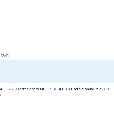
KB FLASH) Target board QB-R5F100SL-TB User's Manual Rev.2.00
B