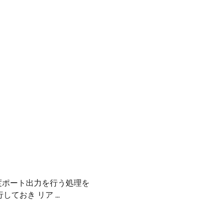
１度ポート出力を行う処理を
行しておき リア ...