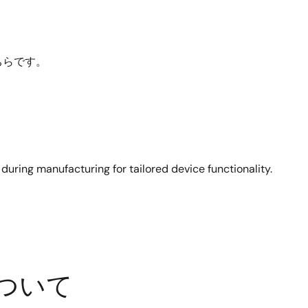
ちらです。
ing manufacturing for tailored device functionality.
ついて