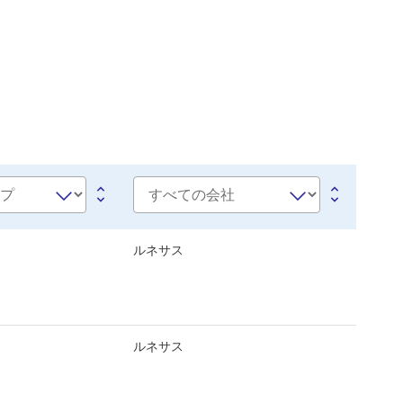
会
社
名
ルネサス
ルネサス