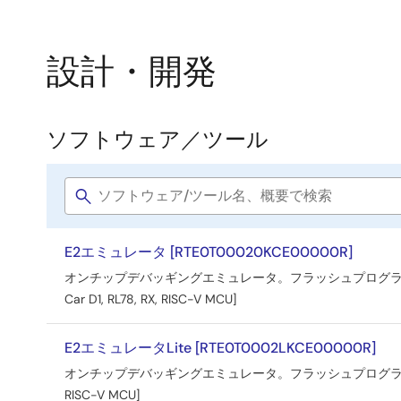
設計・開発
ソフトウェア／ツール
ソ
フ
Software
ト
title
ウ
E2エミュレータ [RTE0T00020KCE00000R]
ェ
オンチップデバッギングエミュレータ。フラッシュプログラマ兼用。 [Sup
ア
Car D1, RL78, RX, RISC-V MCU]
／
ツ
E2エミュレータLite [RTE0T0002LKCE00000R]
ー
オンチップデバッギングエミュレータ。フラッシュプログラマ兼用。 [Supp
RISC-V MCU]