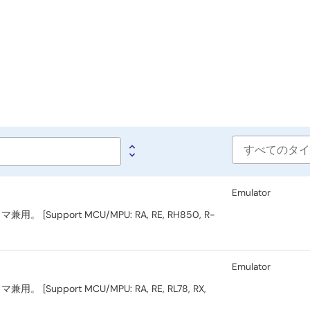
Software
type
Emulator
port MCU/MPU: RA, RE, RH850, R-
Emulator
ort MCU/MPU: RA, RE, RL78, RX,