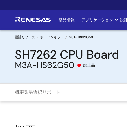
メ
イ
ン
製品情報
アプリケーション
設
Main
コ
ン
navigation
テ
設計リソース
ボード＆キット
M3A-HS62G50
ン
パ
SH7262 CPU Board
ツ
に
ン
M3A-HS62G50
移
廃止品
く
動
ず
概要
製品選択
サポート