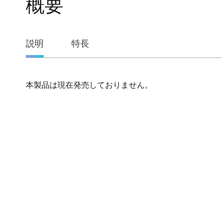
概要
概
説明
特長
要
本製品は現在発売しておりません。
説
明