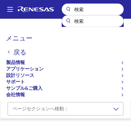
メ
イ
A
ン
Main
コ
設計リソース
ボード＆キット
GR-LYCHEE
navigation
ン
パ
メニュー
テ
Gadget Renesas Board for
ン
ン
the RZ/A2M MPUs, pin-
戻る
ツ
く
に
compatible with Arduino
ず
製品情報
移
アプリケーション
UNO
動
設計リソース
サポート
GR-LYCHEE
サンプル&ご購入
会社情報
ページセクションへ移動：