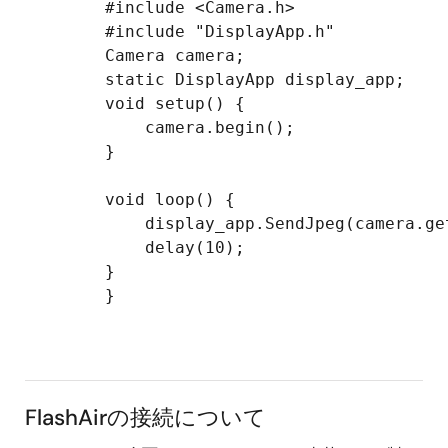
        #include <Camera.h>

        #include "DisplayApp.h"

        Camera camera;

        static DisplayApp display_app;

        void setup() {

            camera.begin();

        }

        void loop() {

            display_app.SendJpeg(camera.ge
            delay(10);

        }

        }

FlashAirの接続について