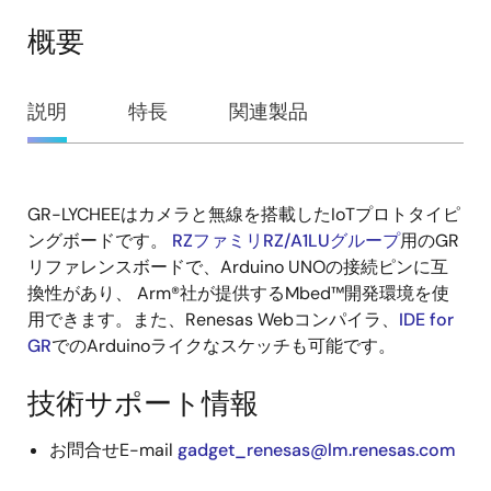
概要
概
説明
特長
関連製品
要
GR-LYCHEEはカメラと無線を搭載したIoTプロトタイピ
説
ングボードです。
RZファミリRZ/A1LUグループ
用のGR
明
リファレンスボードで、Arduino UNOの接続ピンに互
換性があり、 Arm®社が提供するMbed™開発環境を使
用できます。また、Renesas Webコンパイラ、
IDE for
GR
でのArduinoライクなスケッチも可能です。
技術サポート情報
お問合せE-mail
gadget_renesas@lm.renesas.com