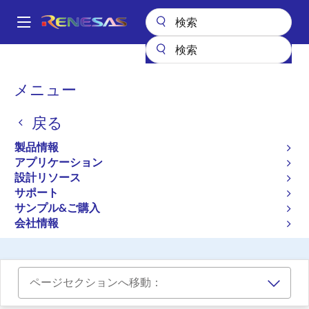
メ
イ
A
ン
Main
コ
設計リソース
ボード＆キット
CCE4502-EVAL-V4
navigation
ン
パ
メニュー
テ
フレームハンドラ内蔵IO-
ン
ン
Link Device PHY 評価ボー
戻る
ツ
く
に
ド
ず
製品情報
移
アプリケーション
CCE4502-EVAL-V4
動
廃止品
設計リソース
サポート
サンプル&ご購入
ユーザマニュアル
会社情報
ページセクションへ移動：