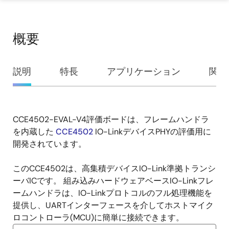
概要
概
説明
特長
アプリケーション
関連
要
CCE4502-EVAL-V4評価ボードは、フレームハンドラ
説
を内蔵した
CCE4502
IO-LinkデバイスPHYの評価用に
明
開発されています。
このCCE4502は、高集積デバイスIO-Link準拠トランシ
ーバICです。 組み込みハードウェアベースIO-Linkフレ
ームハンドラは、IO-Linkプロトコルのフル処理機能を
提供し、UARTインターフェースを介してホストマイク
ロコントローラ(MCU)に簡単に接続できます。