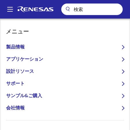
メ
イ
A
ン
Main
コ
会社案内
プレスセンター
ブログ
navigation
メニュー
ン
産業向け機能安全システム開発は信頼できるパートナーと
パ
テ
ン
産業向け機能安全システム
ン
製品情報
ツ
く
開発は信頼できるパートナ
に
アプリケーション
ず
ーと
移
設計リソース
動
サポート
サンプル&ご購入
画
Makiko Seki
会社情報
像
Senior Staff Marketing Specialist