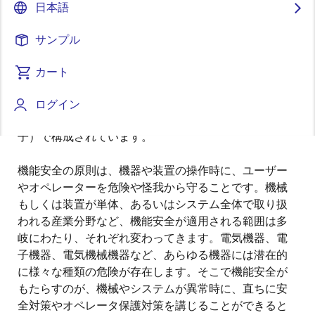
日本語
公開日:2022年10月20日
サンプル
機能安全とは、産業用システムまたは装置の安全面に
おいて不可欠な要素であり、安全機能をどのように作
カート
る事が重要なキーとなります。機能安全システムは、
幅広いアプリケーションで安全機能を果たすために使
ログイン
用されるE／E／PE（電気／電子／プログラマブル電
子）で構成されています。
機能安全の原則は、機器や装置の操作時に、ユーザー
やオペレーターを危険や怪我から守ることです。機械
もしくは装置が単体、あるいはシステム全体で取り扱
われる産業分野など、機能安全が適用される範囲は多
岐にわたり、それぞれ変わってきます。電気機器、電
子機器、電気機械機器など、あらゆる機器には潜在的
に様々な種類の危険が存在します。そこで機能安全が
もたらすのが、機械やシステムが異常時に、直ちに安
全対策やオペレータ保護対策を講じることができると