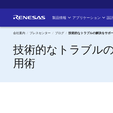
メ
イ
ン
製品情報
アプリケーション
設
Main
コ
ン
navigation
テ
会社案内
プレスセンター
ブログ
技術的なトラブルの解決をサポー
ン
パ
技術的なトラブルの
ツ
に
ン
移
用術
く
動
ず