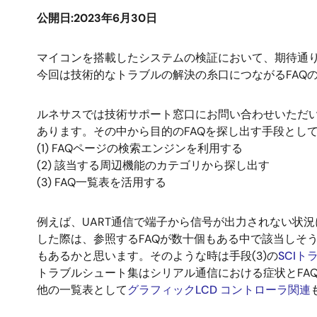
公開日:2023年6月30日
マイコンを搭載したシステムの検証において、期待通
今回は技術的なトラブルの解決の糸口につながるFAQ
ルネサスでは技術サポート窓口にお問い合わせいただい
あります。その中から目的のFAQを探し出す手段とし
(1) FAQページの検索エンジンを利用する
(2) 該当する周辺機能のカテゴリから探し出す
(3) FAQ一覧表を活用する
例えば、UART通信で端子から信号が出力されない状況
した際は、参照するFAQが数十個もある中で該当しそ
もあるかと思います。そのような時は手段(3)の
SCI
トラブルシュート集はシリアル通信における症状とFA
他の一覧表として
グラフィックLCD コントローラ関連