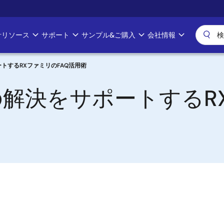
計リソース
サポート
サンプル&ご購入
会社情報
トするRXファミリのFAQ活用術
解決をサポートするRX