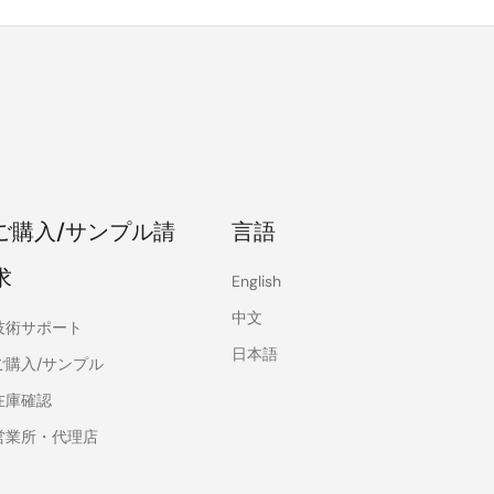
ご購入/サンプル請
言語
求
English
中文
技術サポート
日本語
ご購入/サンプル
在庫確認
営業所・代理店