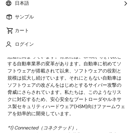
主管技師
日本語
サンプル
公開日:2021年12月22日
カート
概要
ログイン
自動車業界においてサイバーセキュリティへの関心は
急速に高まっています。背景には、CASE(*1)を代表と
する自動車業界の変革があります。自動車に初めてソ
フトウェアが搭載されて以来、ソフトウェアの役割と
規模は拡大し続けています。それにともない自動車は
ソフトウェアの改ざんをはじめとするサイバー攻撃の
脅威にさらされています。私たちは、このようなリス
クに対応するため、安心安全なブートローダやルネサ
ス製セキュリティハードウェア(HSM)向けファームウェ
アを効率的に開発しています。
*1) Connected（コネクテッド）,