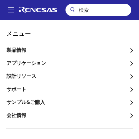
メ
イ
A
ン
Main
コ
会社案内
プレスセンター
ブログ
navigation
メニュー
ン
E/Eアーキテクチャ向けSW Platform と開発環境シリーズ(7)；セキュ
パ
リティソフトウェア開発
テ
ン
ン
製品情報
E/Eアーキテクチャ向けSW
ツ
く
Platform と開発環境シリー
に
アプリケーション
ず
移
ズ(7)；セキュリティソフ
設計リソース
動
トウェア開発
サポート
サンプル&ご購入
会社情報
画
滝澤 卓也
像