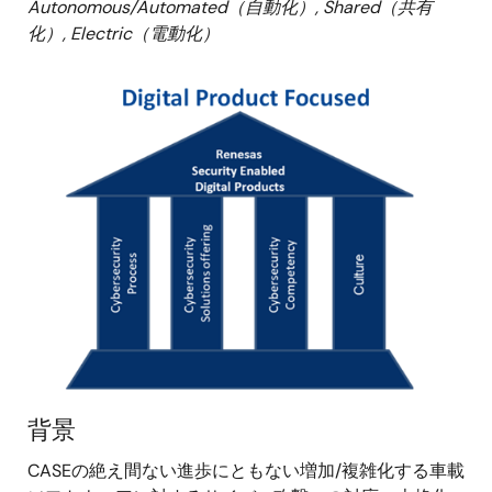
Autonomous/Automated（自動化）, Shared（共有
化）, Electric（電動化）
画
像
背景
CASEの絶え間ない進歩にともない増加/複雑化する車載