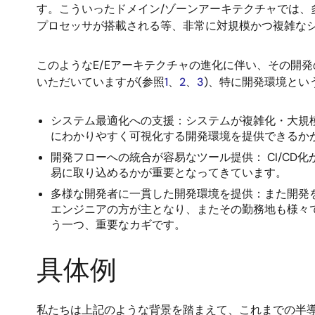
す。こういったドメイン/ゾーンアーキテクチャでは、
プロセッサが搭載される等、非常に対規模かつ複雑な
このようなE/Eアーキテクチャの進化に伴い、その開
いただいていますが(参照
1
、
2
、
3
)、特に開発環境とい
システム最適化への支援：システムが複雑化・大規
にわかりやすく可視化する開発環境を提供できるか
開発フローへの統合が容易なツール提供： CI/C
易に取り込めるかが重要となってきています。
多様な開発者に一貫した開発環境を提供：また開発
エンジニアの方が主となり、またその勤務地も様々
う一つ、重要なカギです。
具体例
私たちは上記のような背景を踏まえて、これまでの半導