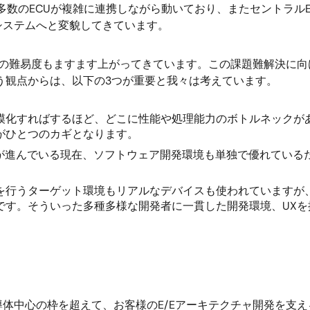
多数のECUが複雑に連携しながら動いており、またセントラルE
システムへと変貌してきています。
発の難易度もますます上がってきています。この課題難解決に
う観点からは、以下の3つが重要と我々は考えています。
模化すればするほど、どこに性能や処理能力のボトルネックが
がひとつのカギとなります。
D化が進んでいる現在、ソフトウェア開発環境も単独で優れてい
を行うターゲット環境もリアルなデバイスも使われていますが
です。そういった多種多様な開発者に一貫した開発環境、UX
体中心の枠を超えて、お客様のE/Eアーキテクチャ開発を支