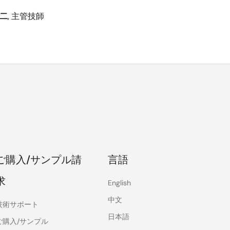
誠二
, 主管技師
ご購入/サンプル請
言語
求
English
中文
技術サポート
日本語
ご購入/サンプル