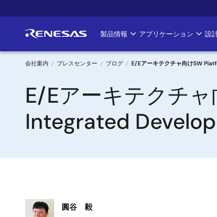
メ
イ
ン
製品情報
アプリケーション
設
Main
コ
ン
navigation
テ
会社案内
プレスセンター
ブログ
E/Eアーキテクチャ向けSW Platfor
ン
パ
E/Eアーキテクチャ向
ツ
に
ン
移
Integrated Devel
く
動
ず
画
圓谷 毅
像