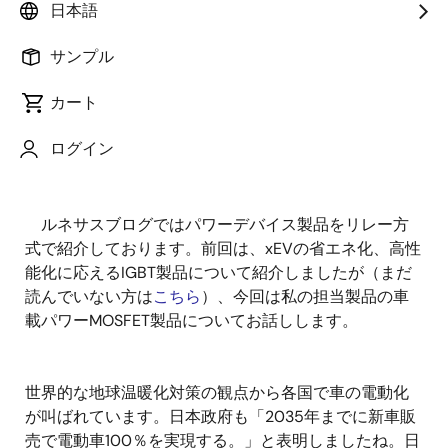
技師
日本語
サンプル
公開日:2021年11月9日
カート
みなさま、こんにちは。ルネサスエレクトロニクスの
ログイン
古谷と申します。車載パワーMOSFETのマーケティン
グ・お客様サポートを担当しております。
ルネサスブログではパワーデバイス製品をリレー方
式で紹介しております。前回は、xEVの省エネ化、高性
能化に応えるIGBT製品について紹介しましたが（まだ
読んでいない方は
こちら
）、今回は私の担当製品の車
載パワーMOSFET製品についてお話しします。
世界的な地球温暖化対策の観点から各国で車の電動化
が叫ばれています。日本政府も「2035年までに新車販
売で電動車100％を実現する。」と表明しましたね。日