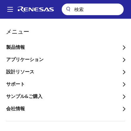
メ
イ
A
ン
Main
コ
会社案内
プレスセンター
ブログ
navigation
メニュー
ン
超低オン抵抗！マイルドハイブリッド車向けパワーMOSFET ～車載
パ
MOSFET編～
テ
ン
ン
製品情報
超低オン抵抗！マイルドハ
ツ
く
イブリッド車向けパワー
に
アプリケーション
ず
移
MOSFET ～車載MOSFET
設計リソース
動
編～
サポート
サンプル&ご購入
会社情報
画
古谷景佑
像