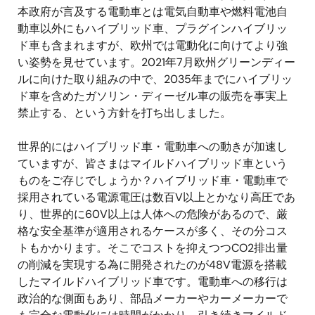
本政府が言及する電動車とは電気自動車や燃料電池自
動車以外にもハイブリッド車、プラグインハイブリッ
ド車も含まれますが、欧州では電動化に向けてより強
い姿勢を見せています。2021年7月欧州グリーンディー
ルに向けた取り組みの中で、2035年までにハイブリッ
ド車を含めたガソリン・ディーゼル車の販売を事実上
禁止する、という方針を打ち出しました。
世界的にはハイブリッド車・電動車への動きが加速し
ていますが、皆さまはマイルドハイブリッド車という
ものをご存じでしょうか？ハイブリッド車・電動車で
採用されている電源電圧は数百V以上とかなり高圧であ
り、世界的に60V以上は人体への危険があるので、厳
格な安全基準が適用されるケースが多く、その分コス
トもかかります。そこでコストを抑えつつCO2排出量
の削減を実現する為に開発されたのが48V電源を搭載
したマイルドハイブリッド車です。電動車への移行は
政治的な側面もあり、部品メーカーやカーメーカーで