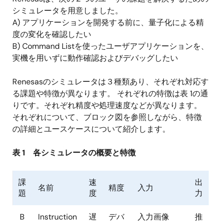
シミュレータを用意しました。
A) アプリケーションを開発する前に、量子化による精
度の変化を確認したい
B) Command Listを使ったユーザアプリケーションを、
実機を用いずに動作確認およびデバッグしたい
Renesasのシミュレータは３種類あり、それぞれ対応す
る課題や特徴が異なります。 それぞれの特徴は表 1の通
りです。それぞれ精度や処理速度などが異なります。
それぞれについて、ブロック図を参照しながら、特徴
の詳細とユースケースについて紹介します。
表 1 各シミュレータの概要と特徴
課
速
出
名前
精度
入力
題
度
力
B
Instruction
遅
デバ
入力画像
推