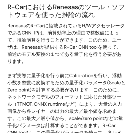
R-CarにおけるRenesasのツール・ソフ
トウェアを使った推論の流れ
RenesasのR-Carに搭載されているH/Wアクセラレータ
であるCNN-IPは、演算効率上の理由で整数値によっ
て、推論演算を行うことができます。このため、ユー
ザは、Renesasが提供するR-Car CNN toolを使って、
前述のモデル変換の１つである量子化を行う必要があ
ります。
まず実際に量子化を行う前にCalibrationを行い、浮動
小数を整数に変換するための量子化パラメータ(Scaleと
Zero point)を計算する必要があります。このために、
ネットワークモデルのフォーマットに応じた外部ツー
ル（TFMOT, ONNX runtimeなど）により、大量の入力
画像から各レイヤーの出力の最大／最小値を求めま
す。この最大／最小値から、scale/zero pointなどの量
子化パラメータは計算することができます。R-Car
CNN toolは、この量子化パラメータを使って、各レイ