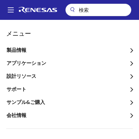
メ
イ
A
ン
Main
コ
会社案内
プレスセンター
ブログ
R-Car DNNシミュレータの紹介
navigation
メニュー
ン
パ
R-Car DNNシミュレータの
テ
ン
ン
製品情報
紹介
ツ
く
に
アプリケーション
ず
移
設計リソース
動
サポート
画
Daisuke Akita
サンプル&ご購入
像
Principal Software Engineer
会社情報
公開日:2022年12月20日