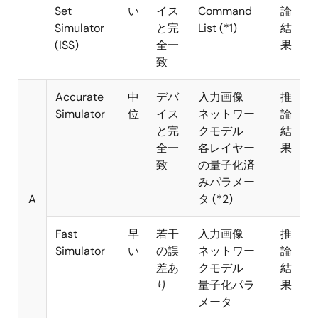
Set
い
イス
Command
論
Simulator
と完
List (*1)
結
(ISS)
全一
果
致
Accurate
中
デバ
入力画像
推
Simulator
位
イス
ネットワー
論
と完
クモデル
結
全一
各レイヤー
果
致
の量子化済
みパラメー
A
タ (*2)
Fast
早
若干
入力画像
推
Simulator
い
の誤
ネットワー
論
差あ
クモデル
結
り
量子化パラ
果
メータ