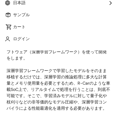
日本語
背景
サンプル
深層学習を車載SoC向けにリアルタイ
カート
ム処理させるための深層学習のモデル
変換
ログイン
深層学習は、TensorFlowやPyTorchなどの土台となるソ
フトウェア（深層学習フレームワーク）を使って開発
をします。
深層学習フレームワークで学習したモデルをそのまま
移植するだけでは、深層学習の推論処理に多大な計算
量とメモリ使用量を必要とするため、R-Carのような車
載SoC上で、リアルタイムで処理を行うことは、到底不
可能です。そこで、学習済みモデルに対して量子化や
枝刈りなどの非等価的なモデル圧縮や、深層学習コン
パイラによる性能最適化を適用する必要があります。