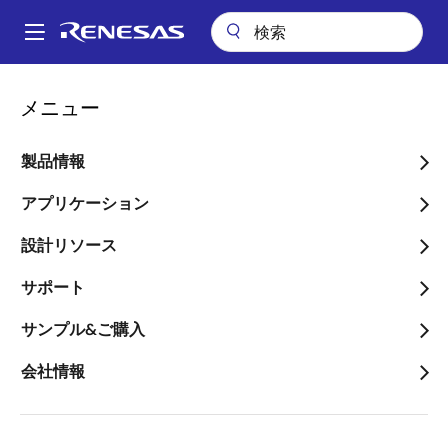
メ
イ
A
ン
Main
コ
会社案内
プレスセンター
ブログ
navigation
メニュー
ン
車載事業の顧客価値シリーズ⑬：組込ソリューションとアナログミッ
パ
クスシグナル製品の強みを組み合わせるルネサスーIDT/Intersilの統合 -
テ
バーチャルTech Day 2020
ン
ン
製品情報
ツ
く
車載事業の顧客価値シリー
に
アプリケーション
ず
ズ⑬：組込ソリューション
移
設計リソース
動
とアナログミックスシグナ
サポート
ル製品の強みを組み合わせ
るルネサスーIDT/Intersilの
サンプル&ご購入
統合 - バーチャルTech
会社情報
Day 2020