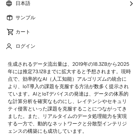
日本語
モノのインターネット（IoT）は、私たちの日常生活だ
サンプル
けでなく、人間社会の構造全体を大きく変貌させるで
しょう。スマートホームから未来の工場まで、接続さ
カート
れるデバイスの数は急速に増え続けています。IDCによ
ると、2025年までに557億台以上のデバイスが接続さ
ログイン
れ、そのうちの75%がIoTプラットフォームと連携され
るとのことです。これにより、これらのデバイスから
生成されるデータ流出量は、2019年の18.3ZBから2025
年には推定73.1ZBまでに拡大すると予想されます。現時
点で、効率的なAI（人工知能）アルゴリズムの統合に
より、IoT導入の課題を克服する方法が数多く提示され
ています。AIとIoTデバイスの発達は、データの体系的
な計算分析を確実なものにし、レイテンシやセキュリ
ティ侵害といった課題を克服することにつながってき
ました。また、リアルタイムのデータ処理能力を実現
する一方で、動的なネットワークと分散型インテリジ
ェンスの構築にも成功しています。