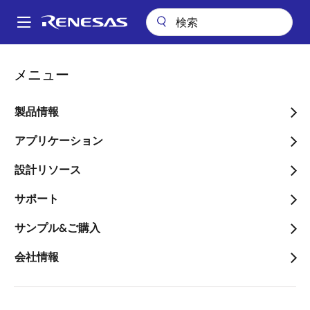
メ
イ
A
ン
Main
コ
会社案内
プレスセンター
ブログ
navigation
メニュー
ン
組み込み分野におけるAIとIoTの融合
パ
テ
ン
組み込み分野におけるAIと
ン
製品情報
ツ
く
IoTの融合
に
アプリケーション
ず
移
設計リソース
動
サポート
画
サンプル&ご購入
Mohammed Dogar
像
Vice President
会社情報
公開日:2022年4月13日