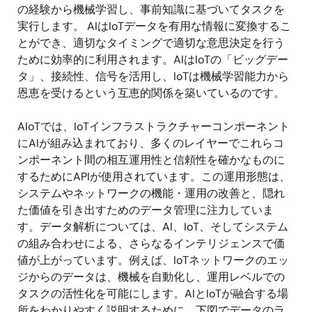
の経験から機械学習し、事前知識に基づいてタスクを
実行します。 AIはIoTデータを有用な情報に変換するこ
とができ、適切なタイミングで適切な意思決定を行う
ために効率的に利用されます。AIはIoTの「ビッグデー
タ」、接続性、信号を活用し、IoTは機械学習能力から
恩恵を受けるという互恵的関係を築いているのです。
AIoTでは、IoTインフラストラクチャーコンポーネント
にAIが組み込まれており、多くのレイヤーでこれらコ
ンポーネント間の相互運用性と信頼性を確かなものに
するためにAPIが使用されています。この運用形態は、
システムやネットワークの機能・運用の改善と、隠れ
た価値を引き出すためのデータ管理に注力していま
す。データ解析については、AI、IoT、そしてシステム
の組み合わせによる、さらなるインテリジェンスで価
値が上がっています。例えば、IoTネットワークのエッ
ジからのデータは、機械を自動化し、運用レベルでの
タスクの活性化を可能にします。AIとIoTが融合する場
所をわかりやすく説明するために、下図でデータのラ