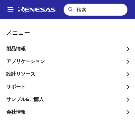
メ
イ
A
ン
Main
コ
会社案内
プレスセンター
ブログ
navigation
メニュー
ン
新しいAIアプリをチェックしよう！
パ
テ
ン
新しいAIアプリをチェック
ン
製品情報
ツ
く
しよう！
に
アプリケーション
ず
移
設計リソース
動
サポート
画
サンプル&ご購入
DELARGE Alexandre
像
Senior Staff, MPU Product Marketing
会社情報
公開日:2023年9月22日