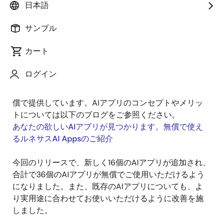
日本語
「AI」を組み込みの世界でも聞くようになり、皆さん
サンプル
もAIに関わる機会が増えてきたのではないでしょう
か。そんな中、AIソリューションをゼロから設計する
カート
ことに苦労されている方も多いと思います。
ログイン
ルネサスエレクトロニクスでは、実際のAI用途に近い
学習済みの「AI Applications」(以下、AI アプリ)を無
償で提供しています。AIアプリのコンセプトやメリッ
トについては以下のブログをご参照ください。
あなたの欲しいAIアプリが見つかります。無償で使え
るルネサスAI Appsのご紹介
今回のリリースで、新しく16個のAIアプリが追加され、
合計で36個のAIアプリが無償でご使用いただけるよう
になりました。また、既存のAIアプリについても、よ
り実用途に合わせてお使いいただけるように改善を施
しました。