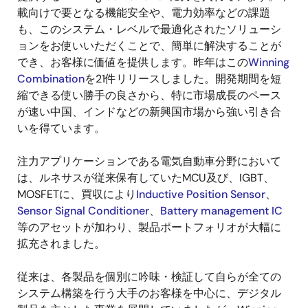
載向けで要となる機能安全や、電力効率などの課題
も、このシステム・レベルで最適化されたソリューシ
ョンをお使いいただくことで、簡単に解決することが
でき、お客様に価値を提供します。昨年はこの
Winning
Combination
を21件リリースしました。開発期間を短
縮できる使い勝手の良さから、特に市場成長のペース
が速い中国、インドなどの新興国市場から強い引き合
いを得ています。
注力アプリケーションである電気自動車分野において
は、ルネサスが従来保有していたMCU及び、IGBT、
MOSFETに、買収により
Inductive Position Sensor
、
Sensor Signal Conditioner
、
Battery management IC
等のアセットが加わり、製品ポートフォリオが大幅に
拡充されました。
従来は、各製品を個別に吟味・検証して自らが全ての
システム構築を行う大手のお客様を中心に、デジタル