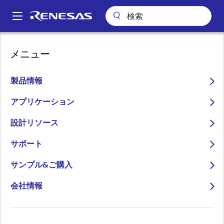
メ
イ
A
ン
Main
コ
会社案内
プレスセンター
ブログ
navigation
メニュー
ン
Post COVID-19時代のルネサスの車載事業戦略、バリュー・プロポジ
パ
ション
テ
ン
ン
製品情報
Post COVID-19時代のルネ
ツ
く
サスの車載事業戦略、バリ
に
アプリケーション
ず
移
ュー・プロポジション
設計リソース
動
サポート
サンプル&ご購入
会社情報
画
森尾 健司
像
Specialist, Automotive Business
Planning