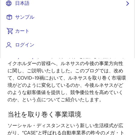
日本語
サンプル
公開日:2021年3月18日
カート
今日、COVID-19は世界中のあらゆる産業に影響を与
え、多くの企業において、事業戦略や提供するべき顧
ログイン
客価値の再定義が行われています。ルネサスでは先日
Analyst Day
（2021年３月３日）を開催し、社外のステ
イクホルダーの皆様へ、ルネサスの今後の事業方向性
に関し、ご説明いたしました。このブログでは、改め
て、COVID-19禍において、ルネサスを取り巻く市場環
境がどのように変化しているのか、今後ルネサスがど
のような顧客価値を提供し、競争優位性を高めていく
のか、という点についてご紹介いたします。
当社を取り巻く事業環境
ソーシャル・ディスタンスという新しい生活様式が広
がり、“CASE”と呼ばれる自動車業界の昨今のメガ・ト