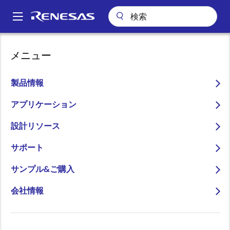
メ
イ
A
ン
Main
コ
会社案内
プレスセンター
ブログ
navigation
メニュー
ン
ネットワーク技術（シリーズ①）：Renesas Vehicle Computer 3によ
パ
る新E/Eアーキに向けたシステム評価環境
テ
ン
ン
製品情報
ネットワーク技術（シリー
ツ
く
ズ①）：Renesas Vehicle
に
アプリケーション
ず
移
Computer 3による新E/Eア
設計リソース
動
ーキに向けたシステム評価
サポート
環境
サンプル&ご購入
会社情報