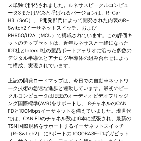
ス単独で開発されました。ルネサスビークルコンピュ
ータ3またはVC3と呼ばれるバージョンは、R-Car
H3（SoC）、IP開発部門によって開発された内製のR-
Switch2イーサネットスイッチ、および
RH850/U2A（MCU）で構成されています。この評価キ
ットのチップセットは、近年ルネサスと一緒になった
IDT社とIntersil社の製品ポートフォリオに沿った多数の
デジタル半導体とアナログ半導体の組み合わせによっ
て構成、実現されています。
上記の開発ロードマップは、今日での自動車ネットワ
ーク技術の急速な進歩と連動しています。最初のビー
クルコンピュータはIEEEのオーディオビデオブリッジ
ング国際標準(AVB)をサポートし、 8チャネルのCAN
FDと100Mbpsイーサネットを備えていました。現世代
では、CAN FDのチャネル数は16本に拡張され、最新の
TSN 国際規格をサポートするイーサネットスイッチ
（R-Swtich2） に3ポートの 1000BASE-T1ギガビット