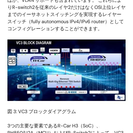
ほか、VLAN サポートも含まれています。 これらによ
りR-switch2を従来のレイヤ2だけはなくOSI上位レイヤ
までのイーサネットスイッチングを実現するレイヤー
スイッチ（fully autonomous IPv4/IPv6 router）として
コンフィグレーションすることができます。
画
像
図 3: VC3 ブロックダイアグラム
3つの主要な要素であるR-Car H3（SoC）、
RH850/U2A（MCU）およびR-Switch2によって、VC3