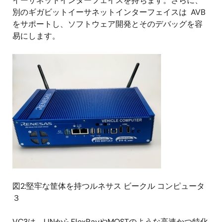
イーサネットインターフェイスを持ちます。さらに、
別のギガビットイーサネットインターフェイスは AVB
をサポートし、ソフトウェア開発とそのデバッグを容
易にします。
画
像
図2:堅牢な筐体を持つルネサス ビークル コンピュータ
３
VC3は、LINからFlexRayやMOSTのような高速かつ特化