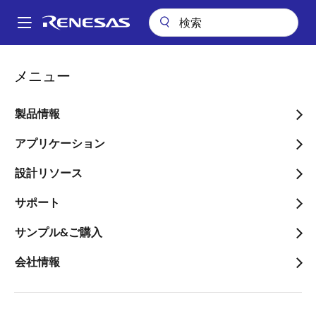
メ
イ
A
ン
Main
コ
会社案内
navigation
メニュー
ン
Secure Thingzとルネサスが、IoTデバイスのセキュリティ強化のため
パ
のセキュアな開発、製造フローの実現で協業
テ
ン
ン
製品情報
Secure Thingzとルネサス
ツ
く
が、IoTデバイスのセキュ
に
アプリケーション
ず
移
リティ強化のためのセキュ
設計リソース
動
アな開発、製造フローの実
サポート
現で協業
サンプル&ご購入
～両社の協業によって、ルネサスのRX
会社情報
マイコンに次世代のセキュリティ開発
フローを提供することにより、IPの盗
難、偽造および過剰生産を防ぐと共