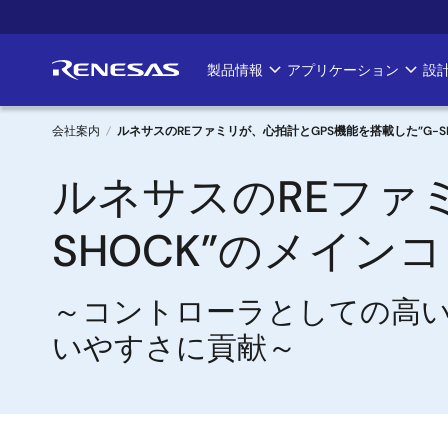
メ
イ
ン
製品情報
アプリケーション
設
Main
コ
ン
navigation
テ
会社案内
ルネサスのREファミリが、心拍計とGPS機能を搭載した”G-
ン
パ
ルネサスのREファ
ツ
に
ン
移
SHOCK”のメイン
く
動
ず
～コントローラとしての高い
いやすさに貢献～