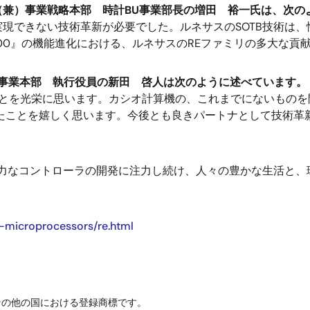
兼）事業戦略本部 時計BU事業部長の増田 裕一氏は、次の
現できない技術革新が必要でした。ルネサスのSOTB技術は
000』の機能進化における、ルネサスのREファミリの多大な貢
T事業本部 執行役員の新田 啓人は次のように述べています。
たことを光栄に思います。カシオ計算機の、これまでにないもの
きたことを嬉しく思います。今後とも良きパートナとして技術
電力なコントローラの開発に注力し続け、人々の豊かな生活と、
-microprocessors/re.html
その他の国における登録商標です。