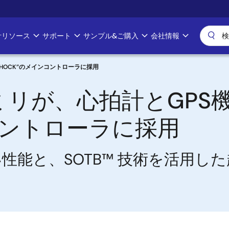
計リソース
サポート
サンプル&ご購入
会社情報
SHOCK”のメインコントローラに採用
ミリが、心拍計とGPS機
コントローラに採用
性能と、SOTB™ 技術を活用し