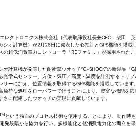
エレクトロニクス株式会社（代表取締役社長兼CEO：柴田 
シオ計算機）が2月26日に発表した心拍計とGPS機能を搭載した”G
スの超低消費電力コントローラ「REファミリ」が採用された
オ計算機が発表した耐衝撃ウオッチ“G-SHOCK”の新製品『G
る光学式センサー、方位・気圧／高度・温度を計測するトリプ
ンサーに加え、位置情報を取得するGPS機能を搭載しています
高負荷な処理をローパワーで行うことにより、豊富な機能を搭
すさに配慮したウオッチの実現に貢献しています。
TM
という独自のプロセス技術を使用することにより、動作時も
』の開発段階から協力を行い、多機能化と低消費電力化の両立を