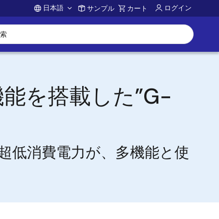
日本語
ログイン
サンプル
カート
Account
能を搭載した”G-
た超低消費電力が、多機能と使