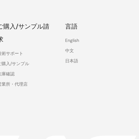
ご購入/サンプル請
言語
求
English
中文
技術サポート
日本語
ご購入/サンプル
在庫確認
営業所・代理店