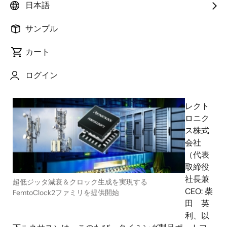
能により設計を簡素化～
日本語
サンプル
カート
2021年4月26日
ログイン
ルネ
サス エ
レクト
ロニク
ス株式
会社
（代表
取締役
社長兼
超低ジッタ減衰＆クロック生成を実現する
CEO: 柴
FemtoClock2ファミリを提供開始
田 英
利、以