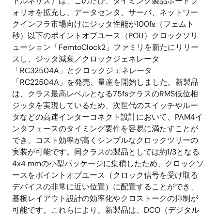
下ルネサス）は、このたび、タイミング製品ポートフ
ォリオを拡充し、データセンタ、サーバ、ネットワー
クインフラ市場向けにジッタ性能が100fs（フェムト
秒）以下のポイントオブユース（POU）クロックソリ
ューション「FemtoClock2」ファミリを新たにリリー
スし、ジッタ減衰／クロックジェネレータ
「RC32504A」とクロックジェネレータ
「RC22504A」を発売、量産を開始しました。新製品
は、クラス最高レベルとなる75fsクラスのRMS低位相
ジッタを実現しているため、次世代のスイッチやルー
タなどの高速インターコネクト設計において、PAM4イ
ンタフェースのタイミング要件を容易に満たすことが
でき、コスト効率が高くシンプルなクロックツリーの
実装が可能です。同クラスの製品としては約1/3となる
4x4 mmの小型パッケージに集積したため、クロックソ
ースをポイントオブユース（クロック信号を受け取る
デバイスの非常に近い位置）に配置することができ、
基板レイアウト設計の効率化やクロストークの抑制が
可能です。これらにより、新製品は、DCO（デジタル