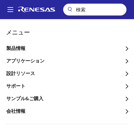
メ
イ
A
ン
Main
コ
会社案内
navigation
メニュー
ン
データセンタ向けタイミング製品ポートフォリオを拡充し、超低ジッ
パ
タ減衰＆クロック生成を実現するFemtoClock2ファミリを提供開始
テ
ン
ン
製品情報
データセンタ向けタイミン
ツ
く
グ製品ポートフォリオを拡
に
アプリケーション
ず
移
充し、超低ジッタ減衰＆ク
設計リソース
動
ロック生成を実現する
サポート
FemtoClock2ファミリを提
サンプル&ご購入
供開始
会社情報
～業界最小クラスの低消費電力と小型
パッケージ、75fsクラスの低ジッタ性