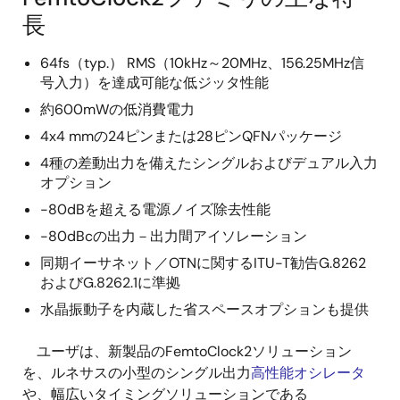
長
64fs（typ.） RMS（10kHz～20MHz、156.25MHz信
号入力）を達成可能な低ジッタ性能
約600mWの低消費電力
4x4 mmの24ピンまたは28ピンQFNパッケージ
4種の差動出力を備えたシングルおよびデュアル入力
オプション
-80dBを超える電源ノイズ除去性能
-80dBcの出力－出力間アイソレーション
同期イーサネット／OTNに関するITU-T勧告G.8262
およびG.8262.1に準拠
水晶振動子を内蔵した省スペースオプションも提供
ユーザは、新製品のFemtoClock2ソリューション
を、ルネサスの小型のシングル出力
高性能オシレータ
や、幅広いタイミングソリューションである