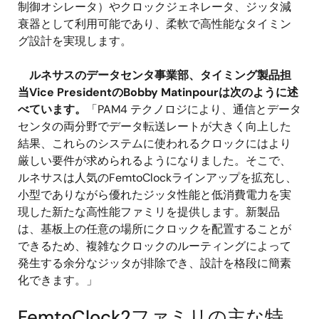
制御オシレータ）やクロックジェネレータ、ジッタ減
衰器として利用可能であり、柔軟で高性能なタイミン
グ設計を実現します。
ルネサスのデータセンタ事業部、タイミング製品担
当Vice PresidentのBobby Matinpourは次のように述
べています。
「PAM4 テクノロジにより、通信とデータ
センタの両分野でデータ転送レートが大きく向上した
結果、これらのシステムに使われるクロックにはより
厳しい要件が求められるようになりました。そこで、
ルネサスは人気のFemtoClockラインアップを拡充し、
小型でありながら優れたジッタ性能と低消費電力を実
現した新たな高性能ファミリを提供します。新製品
は、基板上の任意の場所にクロックを配置することが
できるため、複雑なクロックのルーティングによって
発生する余分なジッタが排除でき、設計を格段に簡素
化できます。」
FemtoClock2ファミリの主な特