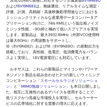
JESD204B/C規格に対応するジッタ減衰器
8V19N880
および
8V19N882
は、無線通信、リアルタイムな測定・
評価、計測、高精細・高速映像処理用途などにおける
ミッションクリティカルな産業用データコンバータア
プリケーション向けに、74fs RMSという低位相ノイズ
とジッタ性能、-90dBと極めて低いスプリアスを実現
します。新製品は、最大3932.16MHz（外部VCO使用時
は最大6GHz）の周波数をサポートし、
16（8V19N882）および18（8V19N880）の差動出力を
搭載しており、高性能、低電圧、低消費電力をバラン
スよく実現し、1.8V電源電圧にも対応しています。
ルネサスは、これらの新製品とマイコンやパワーマ
ネジメント製品を組み合わせた2つの新しいウィニング
コンビネーション「
スモールセルラジオソリューショ
ン
」と「
MIMO無線ソリューション
」も本日公開しまし
た。相互に互換性のあるデバイスを使用することで、
低リスクかつ迅速な市場投入を実現し、セルラーサー
ビスの広帯域化に対する需要の増大に応えます。