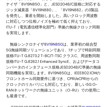
ナイザ「8V19N850」と、JESD204B/C規格に対応する
ジッタ減衰器「8V19N880」、「8V19N882」の3製品
を発売し、量産を開始しました。高いクロック周波数
に対応しつつ位相ノイズを極めて低く抑えており、
ITU-T（電気通信標準化部門）準拠の無線クロック同期
を実現します。
無線シンクロナイザ
8V19N850
は、業界初の統合型
5G無線同期ソリューションであり、1チップで時刻同期
規格ITU-T G.8273.2 T-BC/T-TSC クラスC、周波数同期
規格ITU-T G.8262.1 Enhanced SyncE、およびデータコ
ンバータのインタフェース規格JESD204B/C準拠の無線
同期機能を実現します。8V19N850は、IEEE802.1CMの
フロントホール同期要件に基づき、CPRI/eCPRIからの
クロックのリカバリにも対応しており、新しい5G O-
RANネットワークの無線ユニット（O-RU）での使用に
も最適です。