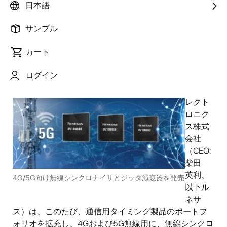
日本語
サンプル
カート
2021年3月23日
ログイン
ルネ
サス エ
レクト
ロニク
ス株式
会社
（CEO:
柴田
英利、
4G/5G向け無線シンクロナイザとジッタ減衰器を発売
以下ル
ネサ
ス）は、このたび、通信用タイミング製品のポートフ
ォリオを拡充し、4Gおよび5G無線用に、無線シンクロ