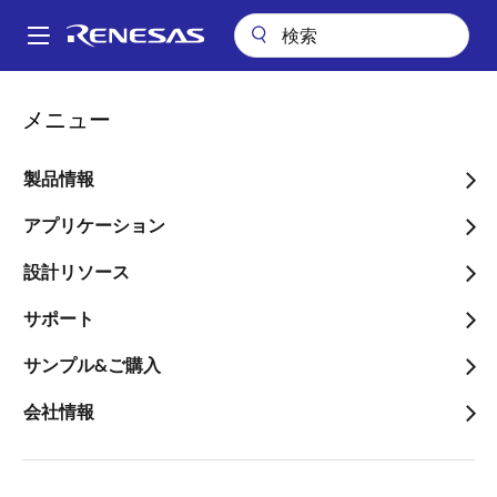
メ
イ
A
ン
Main
コ
会社案内
navigation
メニュー
ン
4G/5G向けタイミング製品のポートフォリオを拡充、無線シンクロナ
パ
イザ「8V19N850」とジッタ減衰器「8V19N880」、「8V19N882」を発
テ
売
ン
ン
製品情報
ツ
く
4G/5G向けタイミング製品
に
アプリケーション
ず
のポートフォリオを拡充、
移
設計リソース
動
無線シンクロナイザ
サポート
「8V19N850」とジッタ減
衰器「8V19N880」、
サンプル&ご購入
「8V19N882」を発売
会社情報
～低位相ノイズを実現した強力な無線
同期ソリューション～