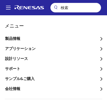
メ
イ
A
ン
Main
コ
会社案内
navigation
メニュー
ン
モビリティシステム開発の最適なパートナーを容易に選べるようにす
パ
る「R-Carコンソーシアム・プロアクティブパートナープログラム」をス
テ
タート
ン
ン
製品情報
ツ
く
モビリティシステム開発の
に
アプリケーション
ず
最適なパートナーを容易に
移
設計リソース
動
選べるようにする「R-Car
サポート
コンソーシアム・プロアク
ティブパートナープログラ
サンプル&ご購入
ム」をスタート
会社情報
～第一弾として55社のパートナー企業
をルネサスが認定、ソリューション選