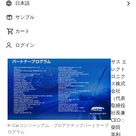
日本語
択も容易になり開発を支援～
サンプル
カート
2019年10月16日
ログイン
ルネ
サス エ
レクト
ロニク
ス株式
会社
（代表
取締役
社長兼
CEO：
R-Carコンソーシアム・プロアクティブパートナープ
柴田
ログラム
英利、